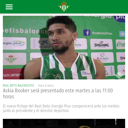
REAL BETIS BALONCESTO
Hace 8 años
Askia Booker será presentado este martes a las 11:00
horas
El nuevo fichaje del Real Betis Energía Plus comparecerá ante los medios
junto al presidente y el director deportivo