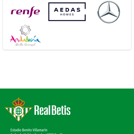
Estadio Benito Villamarín