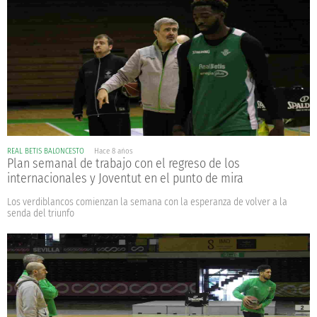
REAL BETIS BALONCESTO
Hace 8 años
Plan semanal de trabajo con el regreso de los
internacionales y Joventut en el punto de mira
Los verdiblancos comienzan la semana con la esperanza de volver a la
senda del triunfo