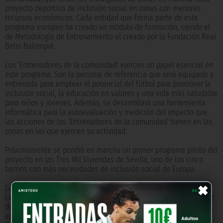
proyecto deportivo de inclusión social en zonas con menores
recursos económicos. Cada entidad que forma parte de este
programa europeo ha creado un módulo de formación, siendo el
de Metodología de Entrenamiento el creado por la Fundación Real
Betis Balompié.
Los 'Entrenadores de la comunidad' ejercen un papel esencial en
este programa. Son la persona de referencia que será equipada y
entrenada para emplear el potencial del fútbol para promover la
inclusión social, la educación en valores y una vida más saludable
para niños y jóvenes. Además, se desarrollará una herramienta
informática para la autoevaluación y medición del impacto que
las acciones de los 'Entrenadores de la comunidad' tienen en las
zonas en las que ejercen su actividad.
Próximamente se pondrá en marcha un primer programa piloto del
proyecto en las Tres Mil Viviendas de Sevilla, uno de los cinco
barrios con más necesidades de inclusión social de Europa.
×
La Fundación Real Betis Balompié coordina el proyecto
SIDFOOT
.
La Red Europea de Fútbol para el Desarrollo (EFDN), la Universitat
de les Illes Balears, el Ayuntamiento de Liverpool, el Aalborg BK,
el Wiener SC, Save the Dream, la Agencia Metropolitana de