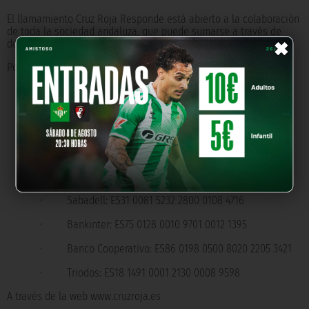
El llamamiento Cruz Roja Responde está abierto a la colaboración
×
de toda la sociedad andaluza, que puede sumarse a través de
donaciones en los siguientes canales:
Por transferencia bancaria:
·
Cuenta de #NuestraMejorVictoria en el Banco
Santander: ES44 0049 0001 5321 1002 2225
·
BBVA: ES92 0182 2370 4600 1002 2227
·
Caixabank: ES28 2100 0600 8502 0196 0066
·
Bankia: ES77 2038 1063 6560 0061 9773
·
Sabadell: ES31 0081 5232 2800 0108 4716
·
Bankinter: ES75 0128 0010 9701 0012 1395
·
Banco Cooperativo: ES86 0198 0500 8020 2205 3421
·
Triodos: ES18 1491 0001 2130 0008 9598
A través de la web www.cruzroja.es