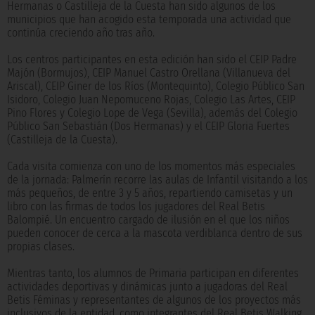
Hermanas o Castilleja de la Cuesta han sido algunos de los
municipios que han acogido esta temporada una actividad que
continúa creciendo año tras año.
Los centros participantes en esta edición han sido el CEIP Padre
Majón (Bormujos), CEIP Manuel Castro Orellana (Villanueva del
Ariscal), CEIP Giner de los Ríos (Montequinto), Colegio Público San
Isidoro, Colegio Juan Nepomuceno Rojas, Colegio Las Artes, CEIP
Pino Flores y Colegio Lope de Vega (Sevilla), además del Colegio
Público San Sebastián (Dos Hermanas) y el CEIP Gloria Fuertes
(Castilleja de la Cuesta).
Cada visita comienza con uno de los momentos más especiales
de la jornada: Palmerín recorre las aulas de Infantil visitando a los
más pequeños, de entre 3 y 5 años, repartiendo camisetas y un
libro con las firmas de todos los jugadores del Real Betis
Balompié. Un encuentro cargado de ilusión en el que los niños
pueden conocer de cerca a la mascota verdiblanca dentro de sus
propias clases.
Mientras tanto, los alumnos de Primaria participan en diferentes
actividades deportivas y dinámicas junto a jugadoras del Real
Betis Féminas y representantes de algunos de los proyectos más
inclusivos de la entidad, como integrantes del Real Betis Walking