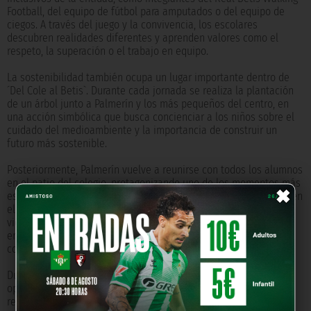
Football, del equipo de fútbol para amputados o del equipo de
ciegos. A través del juego y la convivencia, los escolares
descubren realidades diferentes y aprenden valores como el
respeto, la superación o el trabajo en equipo.
La sostenibilidad también ocupa un lugar importante dentro de
´Del Cole al Betis`. Durante cada jornada se realiza la plantación
de un árbol junto a Palmerín y los más pequeños del centro, en
una acción simbólica que busca concienciar a los niños sobre el
cuidado del medioambiente y la importancia de construir un
futuro más sostenible.
Posteriormente, Palmerín vuelve a reunirse con todos los alumnos
×
en el patio del colegio, protagonizando uno de los momentos más
esperados del día. La actividad concluye con un acto educativo en
el que participa una enfermera del club, fomentando hábitos de
vida saludables, junto a representantes de Forever Green,
encargados de transmitir a los escolares mensajes de
concienciación medioambiental.
Durante este encuentro final, los niños tienen también la
oportunidad de realizar preguntas a los jugadores y
representantes que han participado en las actividades,