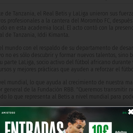
e de Tanzania, el Real Betis y LaLiga unieron sus fuerz
vos profesionales a la cantera del Morombo FC, despué
do en esta academia local. El acto contó con la presenc
l de Tanzania, Iddi Kimanta.
 el mundo con el respaldo de su departamento de desar
vo no es sólo descubrir y formar nuevos talentos, sino 
parte LaLiga, socio activo del fútbol africano durante 
os y mejores prácticas que ayuden a reforzar el fútbol
vel mundial, lo que ayuda al crecimiento de nuestra ma
ctor general de la Fundación RBB. "Queremos transmitir n
todo lo que representa al Betis a nivel mundial para pod
nuó diciendo: "Esta acción en particular muestra que el
 y géneros. A través de estas iniciativas acercamos la 
dor y pasional. Desde LaLiga nos sentimos muy agradeci