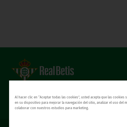
Estadio Benito Villamarín
Avda. de Heliópolis s/n, 41012 Sevilla
Atención al Bético
Al hacer clic en “Aceptar todas las cookies”, usted acepta que las cookies
en su dispositivo para mejorar la navegación del sitio, analizar el uso del 
colaborar con nuestros estudios para marketing.