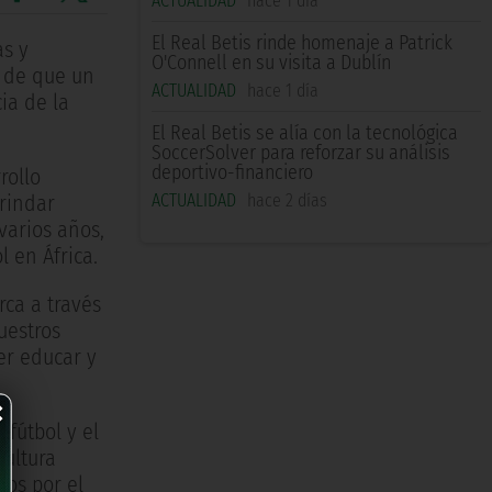
ACTUALIDAD
hace 1 día
El Real Betis rinde homenaje a Patrick
as y
O'Connell en su visita a Dublín
s de que un
ACTUALIDAD
hace 1 día
ia de la
El Real Betis se alía con la tecnológica
SoccerSolver para reforzar su análisis
deportivo-financiero
rollo
ACTUALIDAD
hace 2 días
brindar
varios años,
 en África.
rca a través
uestros
er educar y
×
 fútbol y el
cultura
dos por el