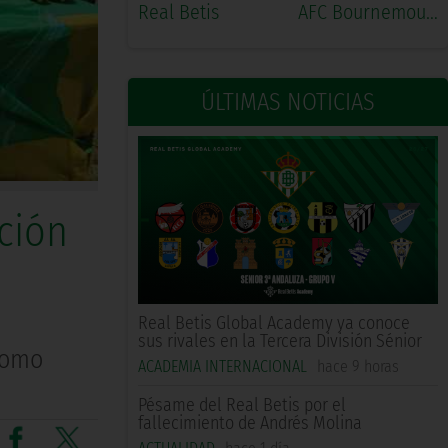
Real Betis
AFC Bournemouth
ÚLTIMAS NOTICIAS
ción
Real Betis Global Academy ya conoce
sus rivales en la Tercera División Sénior
como
ACADEMIA INTERNACIONAL
hace 9 horas
Pésame del Real Betis por el
fallecimiento de Andrés Molina