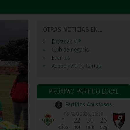
OTRAS NOTICIAS EN...
»
Entradas VIP
»
Club de negocio
»
Eventos
»
Abonos VIP La Cartuja
PRÓXIMO PARTIDO LOCAL
Partidos Amistosos
08 AGO 2026, 20:30
1
22
30
25
días
hor
min
seg