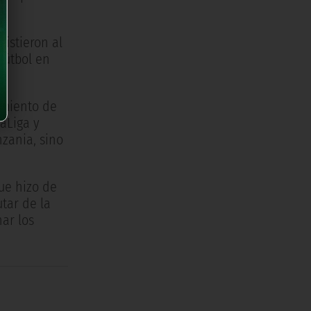
istieron al
fútbol en
imiento de
aLiga y
nzania, sino
que hizo de
tar de la
nar los