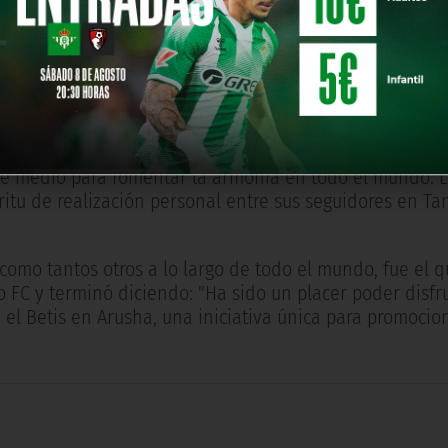
zona norte de Tanzania".
ara todos los medios de comunicación e invitados que as
tamente en la ciudad de Sevilla, y en la pasión por el 
ente que el deporte siempre ha contribuido al manten
ente medio para fomentar la armonía en todo el mundo. L
ritu de realización personal entre sus seguidores en Ta
 como tantos otros a lo largo de todo el mundo, fue el 
 FC y terminó diciendo: "Ha sido un placer poder disfru
 el Betis en Arusha, una iniciativa única para promocio