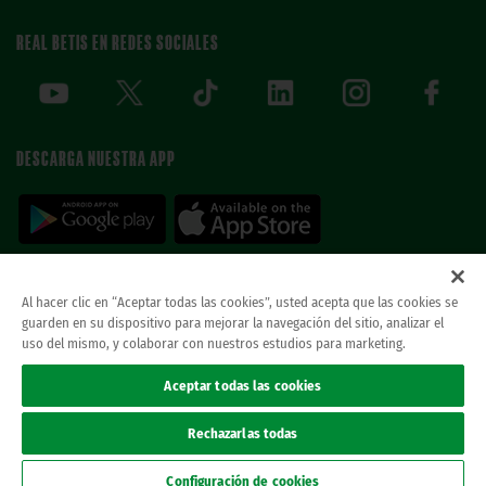
REAL BETIS EN REDES SOCIALES
DESCARGA NUESTRA APP
Al hacer clic en “Aceptar todas las cookies”, usted acepta que las cookies se
guarden en su dispositivo para mejorar la navegación del sitio, analizar el
© REAL BETIS BALOMPIE.
esta página web es la única oficial del real betis balompie.
uso del mismo, y colaborar con nuestros estudios para marketing.
todos los derechos reservados.
Avisos legales
Aceptar todas las cookies
Política de privacidad
Cookies
Rechazarlas todas
Accesibilidad
Canal ético
Configuración de cookies