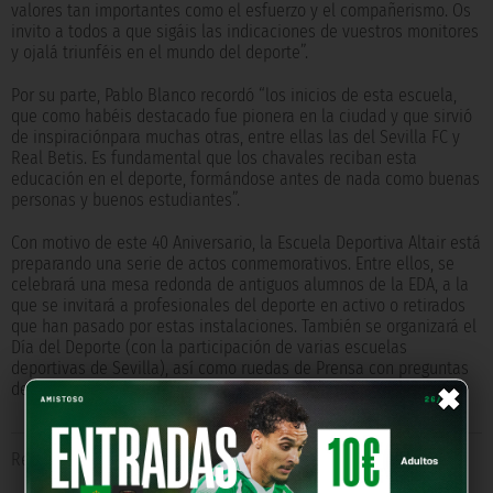
valores tan importantes como el esfuerzo y el compañerismo. Os
invito a todos a que sigáis las indicaciones de vuestros monitores
y ojalá triunféis en el mundo del deporte”.
Por su parte,
Pablo Blanco recordó “los inicios de esta escuela,
que como habéis destacado fue pionera en la ciudad y que sirvió
de inspiraciónpara muchas otras, entre ellas las del Sevilla FC y
Real Betis. Es fundamental que los chavales reciban esta
educación en el deporte, formándose antes de nada como buenas
personas y buenos estudiantes”.
Con motivo de este 40 Aniversario, la Escuela Deportiva Altair está
preparando una serie de actos conmemorativos. Entre ellos, se
celebrará una mesa redonda de antiguos alumnos de la EDA, a la
que se invitará a profesionales del deporte en activo o retirados
que han pasado por estas instalaciones. También se organizará el
Día del Deporte (con la participación de varias escuelas
×
deportivas de Sevilla), así como ruedas de Prensa con preguntas
de alumnos a futbolistas actuales del Real Betis y el Sevilla FC.
Relacionado con
Juan Merino