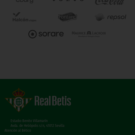
Estadio Benito Villamarín
Avda. de Heliópolis s/n, 41012 Sevilla
Atención al Bético