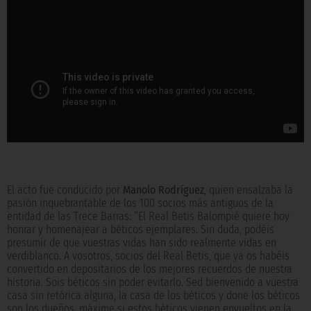
El acto fue conducido por
Manolo Rodríguez
, quien ensalzaba la
pasión inquebrantable de los 100 socios más antiguos de la
entidad de las Trece Barras: “El Real Betis Balompié quiere hoy
honrar y homenajear a béticos ejemplares. Sin duda, podéis
presumir de que vuestras vidas han sido realmente vidas en
verdiblanco. A vosotros, socios del Real Betis, que ya os habéis
convertido en depositarios de los mejores recuerdos de nuestra
historia. Sois béticos sin poder evitarlo. Sed bienvenido a vuestra
casa sin retórica alguna, la casa de los béticos y done los béticos
son los dueños, máxime si estos béticos vienen envueltos en la