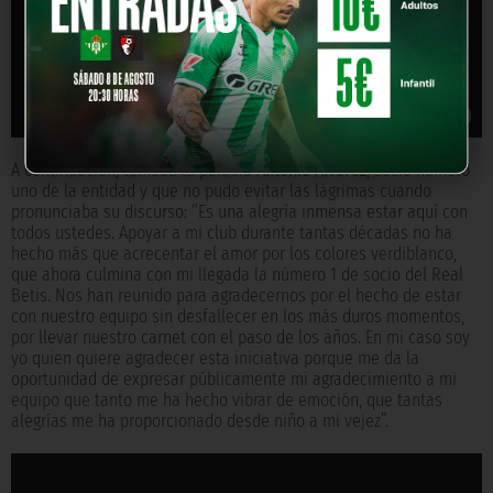
A continuación, tomaba la palabra
Antonio Álvarez
, socio número
uno de la entidad y que no pudo evitar las lágrimas cuando
pronunciaba su discurso: “Es una alegría inmensa estar aquí con
todos ustedes. Apoyar a mi club durante tantas décadas no ha
hecho más que acrecentar el amor por los colores verdiblanco,
que ahora culmina con mi llegada la número 1 de socio del Real
Betis. Nos han reunido para agradecernos por el hecho de estar
con nuestro equipo sin desfallecer en los más duros momentos,
por llevar nuestro carnet con el paso de los años. En mi caso soy
yo quien quiere agradecer esta iniciativa porque me da la
oportunidad de expresar públicamente mi agradecimiento a mi
equipo que tanto me ha hecho vibrar de emoción, que tantas
alegrías me ha proporcionado desde niño a mi vejez”.