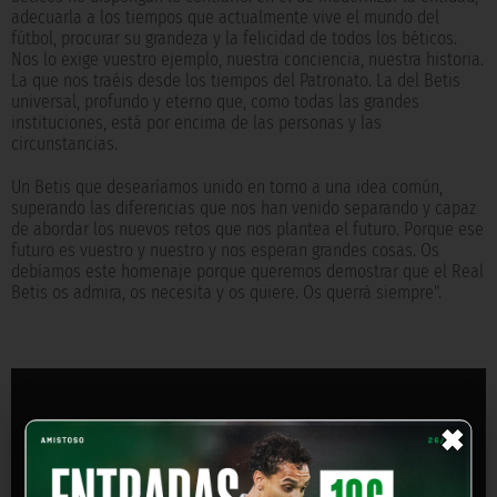
adecuarla a los tiempos que actualmente vive el mundo del
fútbol, procurar su grandeza y la felicidad de todos los béticos.
Nos lo exige vuestro ejemplo, nuestra conciencia, nuestra historia.
La que nos traéis desde los tiempos del Patronato. La del Betis
universal, profundo y eterno que, como todas las grandes
instituciones, está por encima de las personas y las
circunstancias.
Un Betis que desearíamos unido en torno a una idea común,
superando las diferencias que nos han venido separando y capaz
de abordar los nuevos retos que nos plantea el futuro. Porque ese
futuro es vuestro y nuestro y nos esperan grandes cosas. Os
debíamos este homenaje porque queremos demostrar que el Real
Betis os admira, os necesita y os quiere. Os querrá siempre".
×