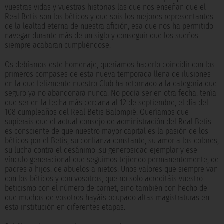
vuestras vidas y vuestras historias las que nos enseñan que el
Real Betis son los béticos y que sois los mejores representantes
de la lealtad eterna de nuestra afición, esa que nos ha permitido
navegar durante más de un siglo y conseguir que los sueños
siempre acabaran cumpliéndose.
Os debíamos este homenaje, queríamos hacerlo coincidir con los
primeros compases de esta nueva temporada llena de ilusiones
en la que felizmente nuestro Club ha retornado a la categoría que
seguro ya no abandonará nunca. No podía ser en otra fecha, tenía
que ser en la fecha más cercana al 12 de septiembre, el día del
108 cumpleaños del Real Betis Balompié. Queríamos que
supierais que el actual consejo de administración del Real Betis
es consciente de que nuestro mayor capital es la pasión de los
béticos por el Betis, su confianza constante, su amor a los colores,
su lucha contra el desánimo ,su generosidad ejemplar y ese
vínculo generacional que seguimos tejiendo permanentemente, de
padres a hijos, de abuelos a nietos. Unos valores que siempre van
con los béticos y con vosotros, que no solo acreditáis vuestro
beticismo con el número de carnet, sino también con hecho de
que muchos de vosotros hayáis ocupado altas magistraturas en
esta institución en diferentes etapas.