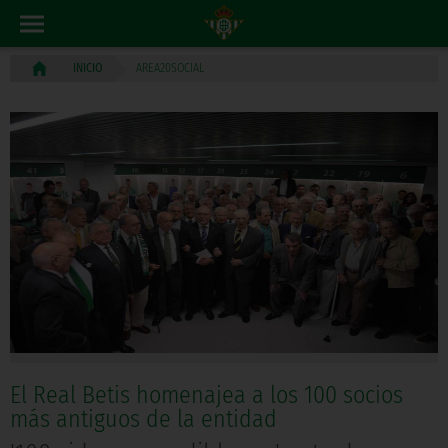
AREA20SOCIAL
INICIO
El Real Betis homenajea a los 100 socios
más antiguos de la entidad