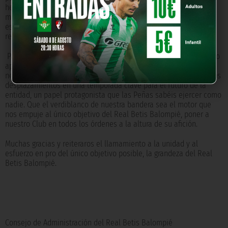
hecho con todos los sistemas online que hemos puesto en
marcha en estos últimos años. Tenemos puestas muchas
esperanzas en esta nueva herramienta que transformará la
relación de las Peñas Béticas con el Real Betis Balompié.
Para la próxima temporada nos permitimos solicitaros el máximo
apoyo a nuestro, vuestro equipo en un año muy difícil. El Betis
necesitará vuestro aliento en el Estadio Benito Villamarín y en los
desplazamientos en una temporada clave para el futuro de la
entidad, un papel protagonista que las Peñas sabéis ejercer como
nadie. Que el verdiblanco de nuestra bandera sea el motor que
nos empuje al único objetivo del Real Betis Balompié, poner a
nuestro Club en todos los órdenes a la altura de su afición.
Muchas gracias y reiteraros el llamamiento a la unidad y al
esfuerzo en pro del único objetivo posible, la grandeza del Real
Betis Balompié.
Consejo de Administración del Real Betis Balompié