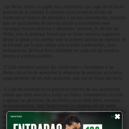
Las Peñas tenéis un papel muy importante que jugar en el futuro
próximo de la entidad. El próximo curso tenemos el reto de
mantener el número de abonados e incluso aumentarlos, tenemos
que ser postulantes de nuestra pasión y sentimiento para
conseguir nuevos peñistas y abonados. Vosotros, la afición, las
Peñas, sois la principal fuerza que recibirán nuestros jugadores
desde la grada y los abonos será la primera partida de ingresos de
la entidad, por lo que cobráis una función fundamental, como
embajadores del Real Betis Balompié en cada uno de vuestros
barrios y vuestros pueblos.
El Club intentará mejorar las condiciones y facilidades a las
Peñas con el fin de aumentar la afluencia de peñistas al Estadio,
especialmente de los más pequeños, que son el futuro del Betis.
El Club ha invertido en la puesta en marcha de una plataforma
online que dará servicio a todas las Peñas. Pretendemos facilitar
y agilizar las gestiones de las Peñas con el Real Betis, evitando
desplazamientos. Será fundamental la colaboración de todos
×
vosotros para que tengamos actualizados los datos de las Peñas y
que podáis operar fácilmente a través de la plataforma online.
Aquellas Peñas o peñistas que no tengan acceso a internet lo
podrán hacer a través de teléfonos específicos, como hemos