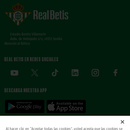
Estadio Benito Villamarín
Avda. de Heliópolis s/n, 41012 Sevilla
Atención al Bético
REAL BETIS EN REDES SOCIALES
DESCARGA NUESTRA APP
Al hacer clic en “Aceptar todas las cookies”, usted acepta que las cookies se