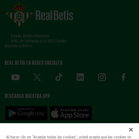
Estadio Benito Villamarín
Avda. de Heliópolis s/n, 41012 Sevilla
Atención al Bético
REAL BETIS EN REDES SOCIALES
DESCARGA NUESTRA APP
Al hacer clic en “Aceptar todas las cookies”, usted acepta que las cookies se