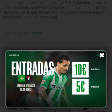
la mente puesta en el inicio liguero, el 7 de Septiembre frente a
CD Victoria Kent, en el Pabellón Francisco de Dios Jiménez de Dos
Hermanas, por lo que el Real Betis Balompié FSN comenzará el
campeonato actuando como local.
Relacionado con
Macron
×
« NOTICIA ANTERIOR
NOTICIA SIGUIENTE »
NUESTROS PARTNERS