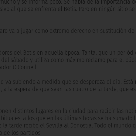
a mucho y se informa poco. Se habla de la importancia de
ivo al que se enfrenta el Betis. Pero en ningún sitio s
Saro va a jugar como extremo derecho en sustitución de
dores del Betis en aquella época. Tanta, que un periódi
del sábado y utiliza como máximo reclamo para el públ
nador O'Connell.
ad va subiendo a medida que se despereza el día. Está
 a la espera de que sean las cuatro de la tarde, que es
nen distintos lugares en la ciudad para recibir las noti
ituales, a los que en las últimas horas se ha sumado l
 la tarde recibe el Sevilla al Donostia. Todo el mundo 
o de los partidos.