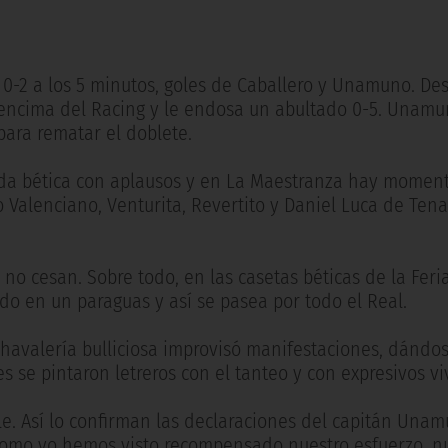
 0-2 a los 5 minutos, goles de Caballero y Unamuno. De
por encima del Racing y le endosa un abultado 0-5. Unam
para rematar el doblete.
eada bética con aplausos y en La Maestranza hay momen
to Valenciano, Venturita, Revertito y Daniel Luca de Tena
no cesan. Sobre todo, en las casetas béticas de la Feri
do en un paraguas y así se pasea por todo el Real.
chavalería bulliciosa improvisó manifestaciones, dándos
se pintaron letreros con el tanteo y con expresivos viv
ble. Así lo confirman las declaraciones del capitán Unam
 como yo hemos visto recompensado nuestro esfuerzo, n