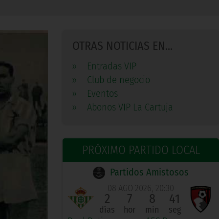
OTRAS NOTICIAS EN...
»
Entradas VIP
»
Club de negocio
»
Eventos
»
Abonos VIP La Cartuja
PRÓXIMO PARTIDO LOCAL
Partidos Amistosos
08 AGO 2026, 20:30
2
7
8
40
días
hor
min
seg