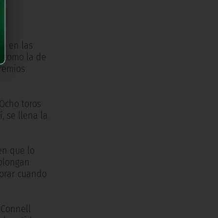
ue en las
s como la de
premios
 Ocho toros
, se llena la
en que lo
rolongan
jorar cuando
'Connell