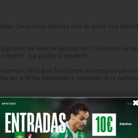
ander. Con la única obsesiva idea de ganar. Una victori
s jugadores del Betis se ejercitan en El Sardinero. La ex
La Región", que publica lo siguiente:
l escenario de la gran final fueron presenciados por ce
dos por la forma espléndida e impecable de la suntuo
ladas, según se cita, en el "Bar Piquío): "se establecier
respondiente localidad para presenciar el partido".
s trenes en la tarde del domingo para facilitar el trasla
a del Racing anula todos los pases de favor, incluidos 
invita.