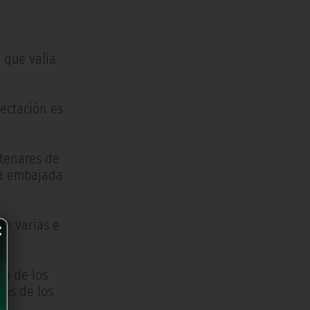
a que valía
pectación es
ntenares de
sa embajada
×
on varias e
do de los
los de los