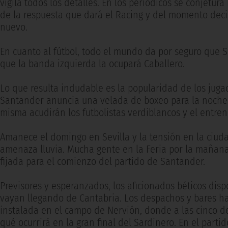
vigila todos los detalles. En los periódicos se conjetur
de la respuesta que dará el Racing y del momento decis
nuevo.
En cuanto al fútbol, todo el mundo da por seguro que 
que la banda izquierda la ocupará Caballero.
Lo que resulta indudable es la popularidad de los juga
Santander anuncia una velada de boxeo para la noche 
misma acudirán los futbolistas verdiblancos y el entre
Amanece el domingo en Sevilla y la tensión en la ciud
amenaza lluvia. Mucha gente en la Feria por la mañana,
fijada para el comienzo del partido de Santander.
Previsores y esperanzados, los aficionados béticos dispo
vayan llegando de Cantabria. Los despachos y bares hab
instalada en el campo de Nervión, donde a las cinco de
qué ocurrirá en la gran final del Sardinero. En el partid