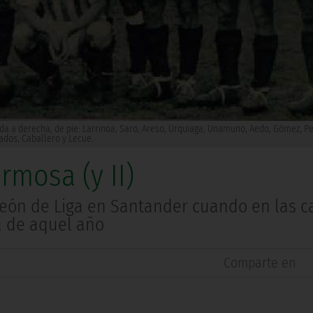
a a derecha, de pie: Larrinoa, Saro, Areso, Urquiaga, Unamuno, Aedo, Gómez, Per
dos, Caballero y Lecue.
rmosa (y II)
peón de Liga en Santander cuando en las c
ta de aquel año
Comparte en