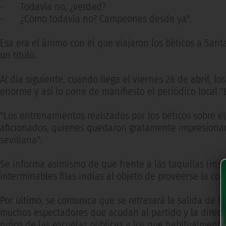
-
Todavía no, ¿verdad?
-
¿Cómo todavía no? Campeones desde ya".
Esa era el ánimo con el que viajaron los béticos a Sant
un título.
Al día siguiente, cuando llega el viernes 26 de abril, lo
enorme y así lo pone de manifiesto el periódico local "
"Los entrenamientos realizados por los béticos sobre e
aficionados, quienes quedaron gratamente impresiona
sevillana".
Se informa asimismo de que frente a las taquillas (insta
interminables filas indias al objeto de proveerse la cor
Por último, se comunica que se retrasará la salida de lo
muchos espectadores que acudan al partido y la directiv
niños de las escuelas públicas a los que habitualmente 