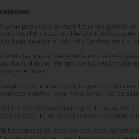
Campeones
Y lo que pasa es que los visitantes ya van ganando por
momento, el título está en el bolsillo. El Betis pasa 
más hasta conseguir el hat-trick y Caballero suma otro 
Cuentan las crónicas que en Nervión se recibe la gol
aquello es el delirio, mientras que los novilleros Juani
ganado de Clairac.
Una pizarra va informando de los goles y las ovaciones 
tarde está metida en agua, hay quien apunta el resulta
El diario ABC informa asimismo que: "En los barrios la 
Betis campeón. En los parabrisas de muchos automóviles 
En los vestuarios del Sardinero el júbilo es indescripti
"Estamos orgulloso del triunfo. Tanto mis compañeros