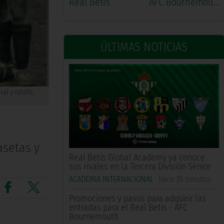
Real Betis
AFC Bournemouth
ÚLTIMAS NOTICIAS
al y Adolfo;
asetas y
Real Betis Global Academy ya conoce
sus rivales en la Tercera División Sénior
ACADEMIA INTERNACIONAL
hace 35 minutos
Promociones y pasos para adquirir las
entradas para el Real Betis - AFC
Bournemouth