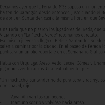
Decíamos ayer que la Feria de 1935 supuso un momento 
ha tenido parangón desde entonces. Justo cuando el B
de abril en Santander, casi a la misma hora en que Sev
Una Feria que no pisaron los jugadores del Betis, que p
Viajando en "La Flecha Verde" retomamos el relato.
Ese mismo jueves 25 llega el Betis a Santander. Se aloja
salen a caminar por la ciudad. En el paseo de Pereda l
publicará un amplio reportaje en el Semanario Gráfico 
Habla con Urquiaga, Areso, Aedo, Lecue, Gómez y Unam
jugadores verdiblancos. Cita textualmente que:
"Un muchacho, santanderino de pura cepa y racinguista,
otro chaval, dijo:
-
¡Vaya! Ahí van los campeones.
-
Unamuno sonrió y volvióse hacia Areso: