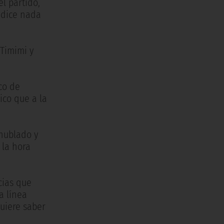
l partido,
e dice nada
 Timimi y
co de
ico que a la
 nublado y
 la hora
cias que
a línea
quiere saber