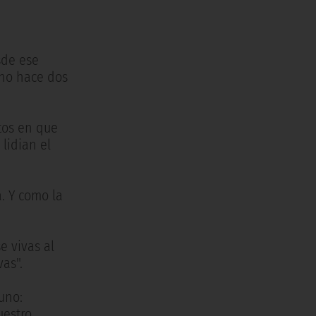
sde ese
uno hace dos
tos en que
 lidian el
a. Y como la
e vivas al
as".
uno:
uestro