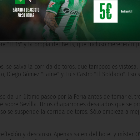
 que va pasando el viernes de Feria, lo cual no impide q
o por el gran éxito que cada vez está más cerca. Caseta
bre "El 15" y la propia del Betis, que incluso merecerán 
, se salva la corrida de toros, que tampoco es vistosa.
 Diego Gómez "Laíne" y Luis Castro "El Soldado". Eso sí
se da un último paseo por la Feria antes de tomar el tr
te sobre Sevilla. Unos chaparrones desatados que se p
uso se suspende la corrida de toros. Sólo empieza a me
reflexión y descanso. Apenas salen del hotel y míster O