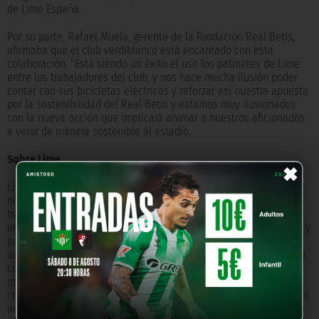
de Lime España.
Por su parte, Rafael Muela, gerente de la Fundación Real Betis,
afirmaba que el club verdiblanco está encantado con esta
colaboración. "Está siendo un éxito el uso los patinetes de Lime
entre los trabajadores del club, y nos hace mucha ilusión poder
contar con sus bicicletas eléctricas y reforzar así nuestra apuesta
por la sostenibilidad del Real Betis y estamos muy ilusionados
con la nueva acción que implicará animar a nuestros aficionados
a venir de manera sostenible al estadio.
×
Sobre Lime
Lime es una de las principales compañías de micromovilidad a
nivel global y tiene la misión de construir un futuro donde el
transporte sea compartido, asequible y libre de
emisiones. Limetrabaja para implementar sistemas de bicicletas y
patinetes eléctricos y proporcionar alternativas de
automóviles para la movilidad en las ciudades. La revista Time la
consideró una de las empresas más influyentes, tras Impulsar
más de 250 millones de viajes en más de 200 ciudades en los
cinco continentes, reemplazando más de 60 millones de viajes en
automóvil y ahorrando más de 25.000 toneladas de emisiones de