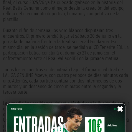
final, el curso 2025/26 ya ha quedado grabado en la historia del
Real Betis Genuine como el mejor desde la creación del equipo,
reflejo del crecimiento deportivo, humano y competitivo de la
plantilla.
Durante el fin de semana, los verdiblancos disputarán tres
encuentros. El primero tendrá lugar el sábado 20 de junio en la
jornada de mañana frente a la Real Sociedad Fundazioa. Ese
mismo día, en la sesión de tarde, se medirán al CD Tenerife EDI. La
participación bética concluirá el domingo 21 de junio con el
enfrentamiento ante el Real ValladoliDI en la jornada matinal.
Todos los encuentros se disputarán bajo el formato habitual de
LALIGA GENUINE Moeve, con cuatro periodos de diez minutos cada
uno. Además, cada partido contará con dos intermedios de dos
minutos y un descanso de cinco minutos entre la segunda y la
tercera parte.
×
La expedición verdiblanca viajará a Madrid con la ilusión de seguir
disfrutando de una experiencia única y de cerrar una temporada
que ya es referente dentro del proyecto Genuine del Real Betis.
Un fin de semana cargado de emoción en el que el equipo buscará
poner el mejor broche posible a un año que, pase lo que pase, ya
forma parte de la historia de la entidad.