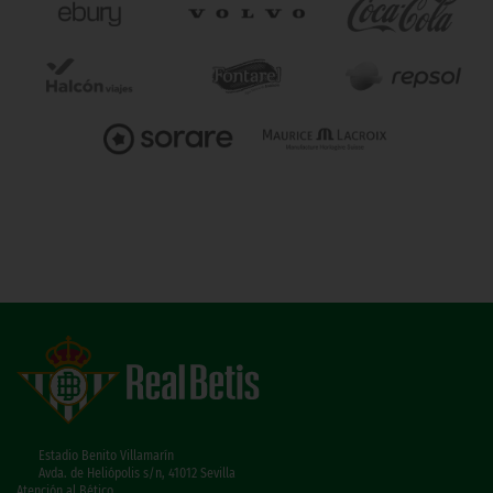
Estadio Benito Villamarín
Avda. de Heliópolis s/n, 41012 Sevilla
Atención al Bético