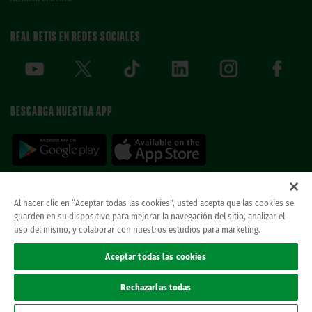
REAL BETIS EN REDES SOCIALES
DESCARGA NUESTRA APP
Al hacer clic en “Aceptar todas las cookies”, usted acepta que las cookies se
guarden en su dispositivo para mejorar la navegación del sitio, analizar el
© REAL BETIS BALOMPIE.
esta página web es la única oficial del real betis balompie.
uso del mismo, y colaborar con nuestros estudios para marketing.
todos los derechos reservados.
Avisos legales
Aceptar todas las cookies
Política de privacidad
Cookies
Rechazarlas todas
Accesibilidad
Canal ético