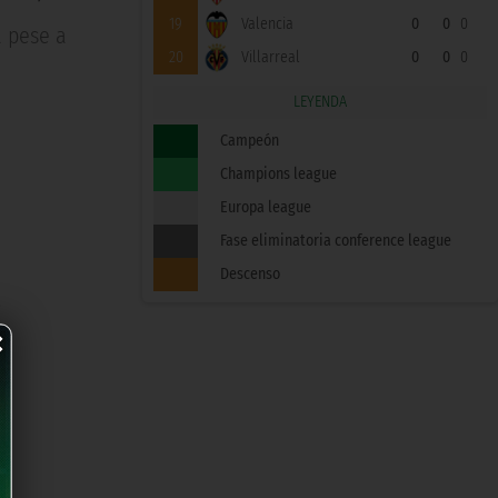
19
Valencia
0
0
0
a pese a
20
Villarreal
0
0
0
LEYENDA
Campeón
Champions league
Europa league
Fase eliminatoria conference league
Descenso
a
×