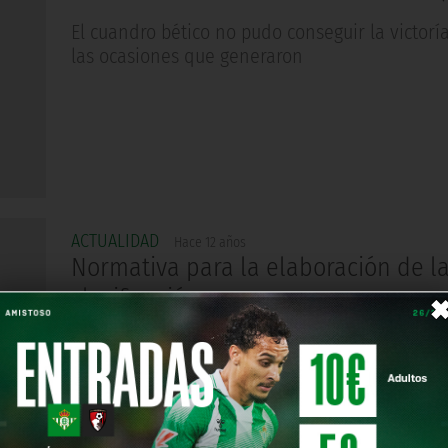
El cuandro bético no pudo conseguir la victorí
las ocasiones que generaron
ACTUALIDAD
Hace 12 años
Normativa para la elaboración de l
clasificación
Liga de Fútbol Profesional