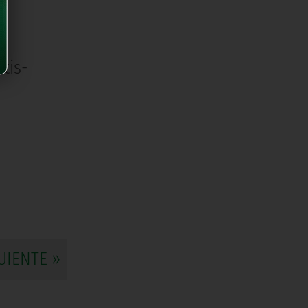
tis-
UIENTE »