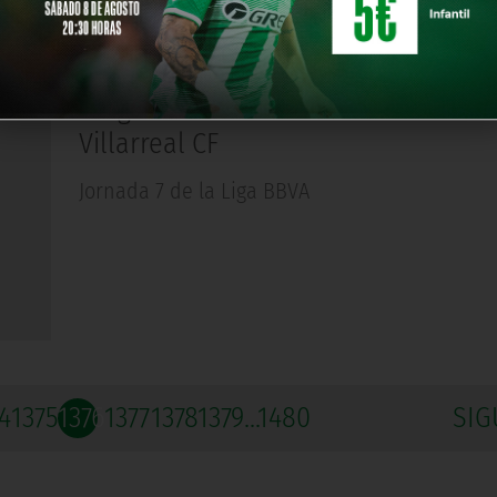
ACTUALIDAD
Hace 12 años
Delgado Ferreiro arbitrará el Real Be
Villarreal CF
Jornada 7 de la Liga BBVA
4
1375
1376
1377
1378
1379
...1480
SIG