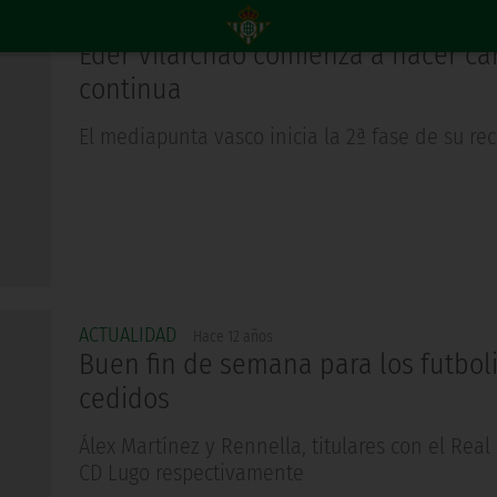
ACTUALIDAD
Hace 12 años
Eder Vilarchao comienza a hacer ca
continua
El mediapunta vasco inicia la 2ª fase de su re
ACTUALIDAD
Hace 12 años
Buen fin de semana para los futbol
cedidos
Álex Martínez y Rennella, titulares con el Real 
CD Lugo respectivamente