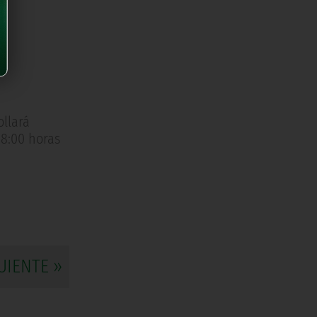
ollará
18:00 horas
UIENTE »