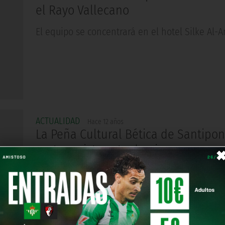
el Rayo Vallecano
El equipo se concentrará en el hotel Silke Al-
ACTUALIDAD
Hace 12 años
La Peña Cultural Bética de Santipon
protagonista este domingo
'Un partido, una Peña'