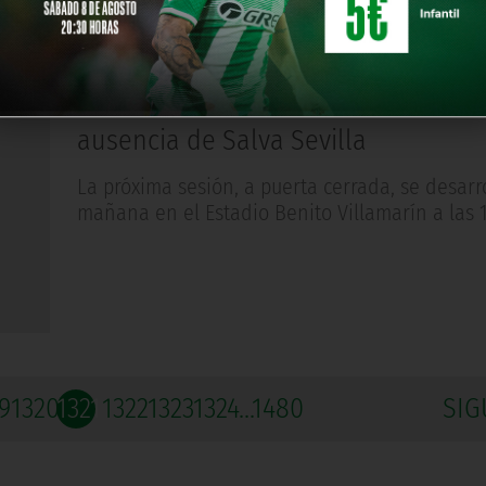
ACTUALIDAD
Hace 12 años
Vuelta a los entrenamientos con la
ausencia de Salva Sevilla
La próxima sesión, a puerta cerrada, se desarr
mañana en el Estadio Benito Villamarín a las 
9
1320
1321
1322
1323
1324
...1480
SIG