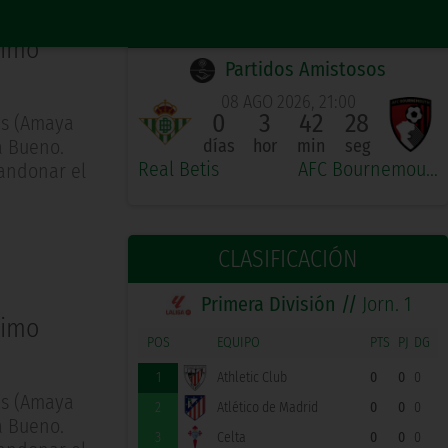
PRÓXIMO PARTIDO LOCAL
timo
Partidos Amistosos
08 AGO 2026, 21:00
0
3
42
28
es (Amaya
a Bueno.
días
hor
min
seg
Real Betis
AFC Bournemouth
bandonar el
CLASIFICACIÓN
Primera División //
Jorn. 1
timo
POS
EQUIPO
PTS
PJ
DG
1
Athletic Club
0
0
0
es (Amaya
2
Atlético de Madrid
0
0
0
a Bueno.
3
Celta
0
0
0