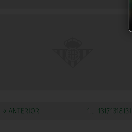
« ANTERIOR
1...
1317
1318
131