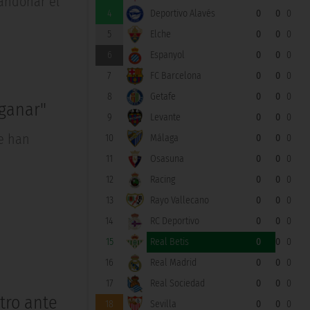
bandonar el
4
Deportivo Alavés
0
0
0
5
Elche
0
0
0
6
Espanyol
0
0
0
7
FC Barcelona
0
0
0
8
Getafe
0
0
0
ganar"
9
Levante
0
0
0
ue han
10
Málaga
0
0
0
11
Osasuna
0
0
0
12
Racing
0
0
0
13
Rayo Vallecano
0
0
0
14
RC Deportivo
0
0
0
15
Real Betis
0
0
0
16
Real Madrid
0
0
0
17
Real Sociedad
0
0
0
tro ante
18
Sevilla
0
0
0