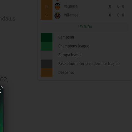
19
Valencia
0
0
0
20
Villarreal
0
0
0
Andalus
LEYENDA
Campeón
Champions league
Europa league
Fase eliminatoria conference league
Descenso
ce,
×