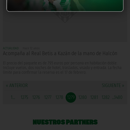
ACTUALIDAD
Hace 12 años
Acompaña al Real Betis a Kazán de la mano de Halcón
El precio del paquete es de 795 euros por persona en habitación doble.
Incluye vuelos, dos noches de hotel, traslados, visado y entrada. La fecha
límite para confirmar la reserva es el 17 de febrero.
« ANTERIOR
SIGUIENTE »
1...
1275
1276
1277
1278
1279
1280
1281
1282
...1480
NUESTROS PARTNERS