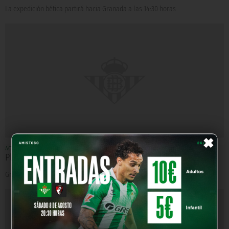
La expedición bética partirá hacia Granada a las 14:30 horas
×
ACTUALIDAD
Hace 12 años
Plan de viaje a Granada
Granada CF-Real Betis, domingo 16 de febrero a las 12:00 horas