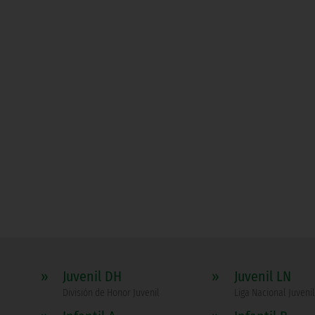
»
Juvenil DH
»
Juvenil LN
División de Honor Juvenil
Liga Nacional Juvenil