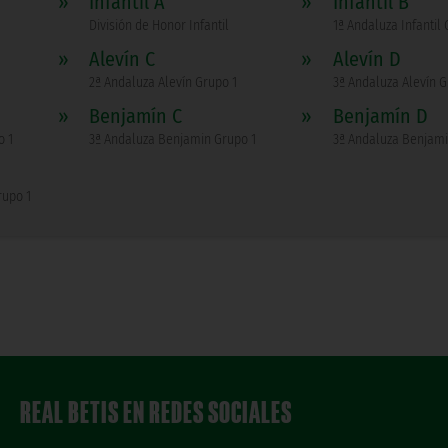
»
Infantil A
»
Infantil B
División de Honor Infantil
1ª Andaluza Infantil 
»
Alevín C
»
Alevín D
2ª Andaluza Alevín Grupo 1
3ª Andaluza Alevín G
»
Benjamín C
»
Benjamín D
o 1
3ª Andaluza Benjamin Grupo 1
3ª Andaluza Benjami
rupo 1
REAL BETIS EN REDES SOCIALES