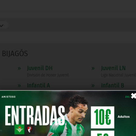
BIJAGÓS
»
Juvenil DH
»
Juvenil LN
División de Honor Juvenil
Liga Nacional Juvenil
»
Infantil A
»
Infantil B
División de Honor Infantil
1ª Andaluza Infantil 
»
Alevín C
»
Alevín D
2ª Andaluza Alevín Grupo 1
3ª Andaluza Alevín G
»
Benjamín C
»
Benjamín D
o 1
3ª Andaluza Benjamin Grupo 1
3ª Andaluza Benjami