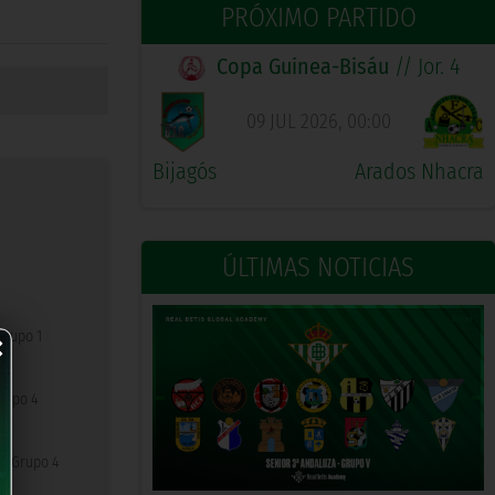
PRÓXIMO PARTIDO
Copa Guinea-Bisáu
// Jor. 4
09 JUL 2026, 00:00
Bijagós
Arados Nhacra
ÚLTIMAS NOTICIAS
×
Grupo 1
rupo 4
n Grupo 4