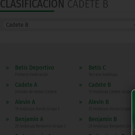
CLASIFICACIÓN
CADETE B
»
Betis Deportivo
»
Betis C
Primera Federación
Tercera Andaluza
»
Cadete A
»
Cadete B
División de Honor Cadete
1ª Andaluza Cadete Grupo 1
»
Alevín A
»
Alevín B
1ª Andaluza Alevín Grupo 1
2ª Andaluza Alevín Grupo 2
»
Benjamín A
»
Benjamín B
2ª Andaluza Benjamin Grupo 2
2ª Andaluza Benjamin Grup