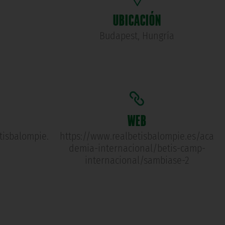
UBICACIÓN
Budapest, Hungría
WEB
isbalompie.
https://www.realbetisbalompie.es/aca
demia-internacional/betis-camp-
internacional/sambiase-2