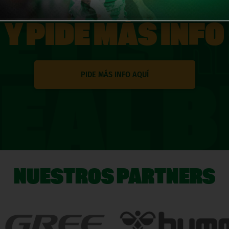
Y PIDE MÁS INFO
PIDE MÁS INFO AQUÍ
NUESTROS PARTNERS