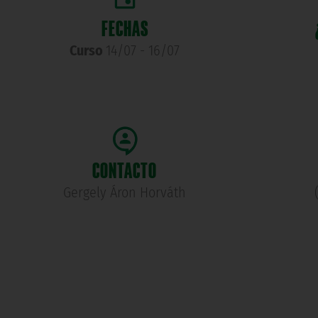
FECHAS
Curso
14/07 - 16/07
CONTACTO
Gergely Áron Horváth