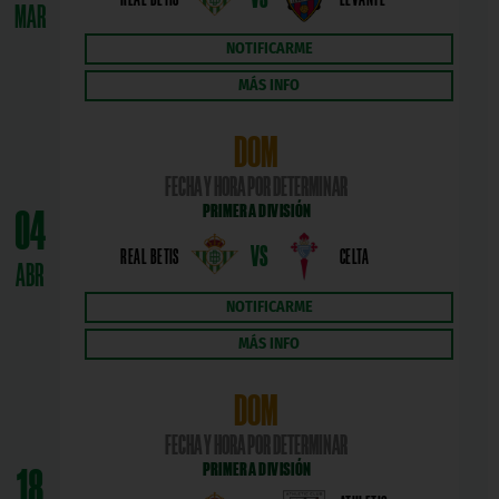
MAR
NOTIFICARME
MÁS INFO
DOM
FECHA Y HORA POR DETERMINAR
04
PRIMERA DIVISIÓN
VS
REAL BETIS
CELTA
ABR
NOTIFICARME
MÁS INFO
DOM
FECHA Y HORA POR DETERMINAR
18
PRIMERA DIVISIÓN