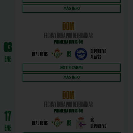
MÁS INFO
DOM
FECHA Y HORA POR DETERMINAR
03
PRIMERA DIVISIÓN
DEPORTIVO
VS
REAL BETIS
ENE
ALAVÉS
NOTIFICARME
MÁS INFO
DOM
FECHA Y HORA POR DETERMINAR
17
PRIMERA DIVISIÓN
RC
VS
REAL BETIS
ENE
DEPORTIVO