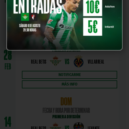
NOTIFICARME
MÁS INFO
DOM
FECHA Y HORA POR DETERMINAR
28
PRIMERA DIVISIÓN
VS
REAL BETIS
VILLARREAL
FEB
NOTIFICARME
MÁS INFO
DOM
FECHA Y HORA POR DETERMINAR
14
PRIMERA DIVISIÓN
VS
REAL BETIS
LEVANTE