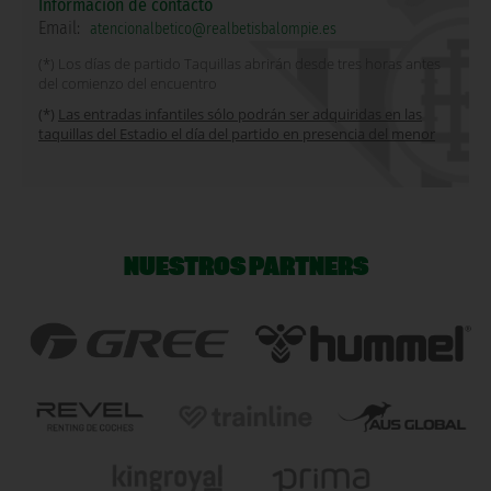
Información de contacto
Email:
atencionalbetico@realbetisbalompie.es
(*) Los días de partido Taquillas abrirán desde tres horas antes
del comienzo del encuentro
(*)
Las entradas infantiles sólo podrán ser adquiridas en las
taquillas del Estadio el día del partido en presencia del menor
NUESTROS PARTNERS