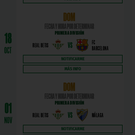
DOM
FECHA Y HORA POR DETERMINAR
18
PRIMERA DIVISIÓN
FC
VS
REAL BETIS
OCT
BARCELONA
NOTIFICARME
MÁS INFO
DOM
FECHA Y HORA POR DETERMINAR
01
PRIMERA DIVISIÓN
VS
REAL BETIS
MÁLAGA
NOV
NOTIFICARME