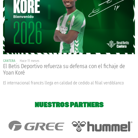
CANTERA
Hace 11 meses
El Betis Deportivo refuerza su defensa con el fichaje de
Yoan Koré
El internacional francés llega en calidad de cedido al filial verdiblanco
NUESTROS PARTNERS