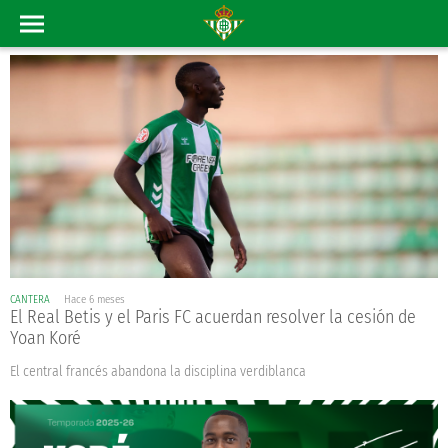
CANTERA
Hace 6 meses
El Real Betis y el Paris FC acuerdan resolver la cesión de
Yoan Koré
El central francés abandona la disciplina verdiblanca