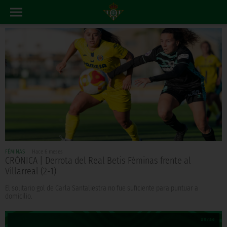
FÉMINAS
Hace 6 meses
CRÓNICA | Derrota del Real Betis Féminas frente al
Villarreal (2-1)
El solitario gol de Carla Santaliestra no fue suficiente para puntuar a
domicilio.