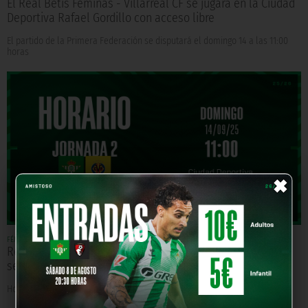
El Real Betis Féminas - Villarreal CF se jugará en la Ciudad
Deportiva Rafael Gordillo con acceso libre
El partido de la Primera Federación se disputará el domingo 14 a las 11:00
horas
×
FÉMINAS
Hace 10 meses
Real Betis Féminas - Villarreal CF, domingo 14 de
septiembre a las 11:00 horas
Horario correspondiente a la jornada 2 de Primera Federación