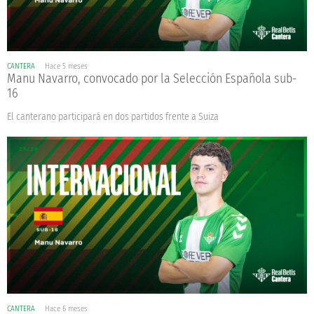
CANTERA
Hace 5 meses
Manu Navarro, convocado por la Selección Española sub-
16
El canterano participará en dos partidos frente a Suiza
CANTERA
Hace 6 meses