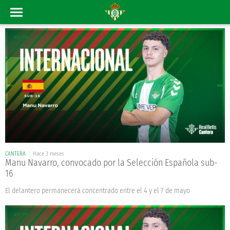
CANTERA
Hace 3 meses
Manu Navarro, convocado por la Selección Española sub-
16
El delantero permanecerá concentrado entre el 4 y el 7 de mayo