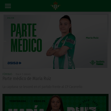
FÉMINAS
Hace 3 meses
Parte médico de María Ruiz
La capitana se lesionó en el partido frente al CP Cacereño