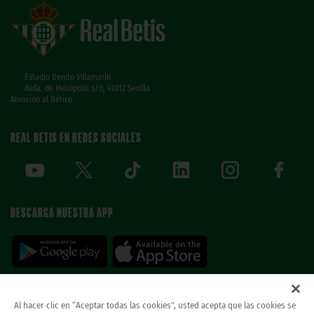
Estadio Benito Villamarín
Avda. de Heliópolis s/n, 41012 Sevilla
Atención al Bético
REAL BETIS EN REDES SOCIALES
DESCARGA NUESTRA APP
Al hacer clic en “Aceptar todas las cookies”, usted acepta que las cookies se