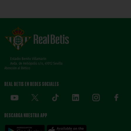
Estadio Benito Villamarín
Avda. de Heliópolis s/n, 41012 Sevilla
Atención al Bético
REAL BETIS EN REDES SOCIALES
DESCARGA NUESTRA APP