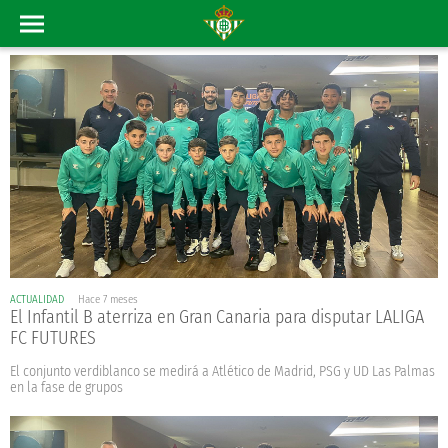
ACTUALIDAD
Hace 7 meses
El Infantil B aterriza en Gran Canaria para disputar LALIGA
FC FUTURES
El conjunto verdiblanco se medirá a Atlético de Madrid, PSG y UD Las Palmas
en la fase de grupos