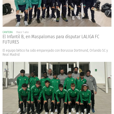
CANTERA
Hace 1 año
El Infantil B, en Maspalomas para disputar LALIGA FC
FUTURES
El equipo bético ha sido emparejado con Borussia Dortmund, Orlando SC y
Real Madrid