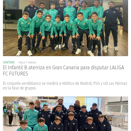
CANTERA
Hace 7 meses
El Infantil B aterriza en Gran Canaria para disputar LALIGA
FC FUTURES
El conjunto verdiblanco se medirá a Atlético de Madrid, PSG y UD Las Palmas
en la fase de grupos