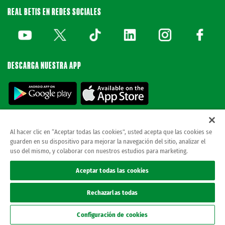
REAL BETIS EN REDES SOCIALES
DESCARGA NUESTRA APP
Al hacer clic en “Aceptar todas las cookies”, usted acepta que las cookies se
guarden en su dispositivo para mejorar la navegación del sitio, analizar el
© REAL BETIS BALOMPIE.
esta página web es la única oficial del real betis balompie.
uso del mismo, y colaborar con nuestros estudios para marketing.
todos los derechos reservados.
Avisos legales
Aceptar todas las cookies
Política de privacidad
Cookies
Rechazarlas todas
Accesibilidad
Canal ético
Configuración de cookies