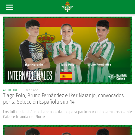
ACTUALIDAD
Hace 1 año
Tiago Polo, Bruno Fernández e Iker Naranjo, convocados
por la Selección Española sub-14
Los futbolistas béticos han sido citados para participar en los amistosos ante
Catar e Irlanda del Norte.