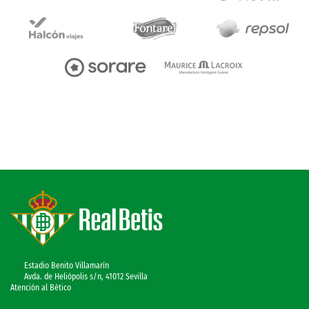
Estadio Benito Villamarín
Avda. de Heliópolis s/n, 41012 Sevilla
Atención al Bético