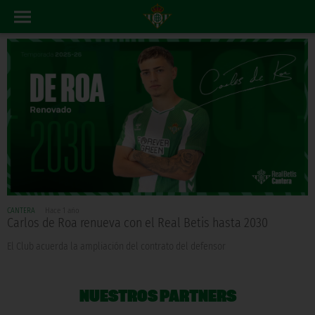
CANTERA
Hace 1 año
Carlos de Roa renueva con el Real Betis hasta 2030
El Club acuerda la ampliación del contrato del defensor
NUESTROS PARTNERS