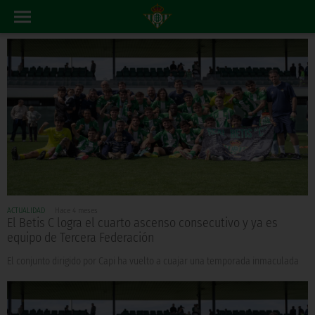
ACTUALIDAD
Hace 4 meses
El Betis C logra el cuarto ascenso consecutivo y ya es
equipo de Tercera Federación
El conjunto dirigido por Capi ha vuelto a cuajar una temporada inmaculada