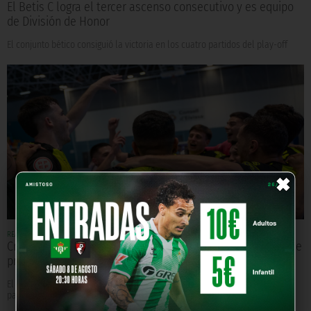
El Betis C logra el tercer ascenso consecutivo y es equipo
de División de Honor
El conjunto bético consiguió la victoria en los cuatro partidos del play-off
×
REAL BETIS FUTSAL
Hace 1 año
Crónica | El Real Betis Futsal vuelve a Primera División y se
proclama campeón de liga (0-3)
El conjunto verdiblanco venció en los últimos minutos al UD Ibiza Gasifred
para certificar su ascenso a la máxima categoría del fútbol sala español