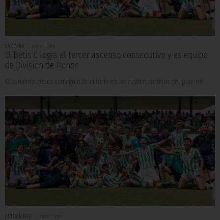
CANTERA
Hace 1 año
El Betis C logra el tercer ascenso consecutivo y es equipo
de División de Honor
El conjunto bético consiguió la victoria en los cuatro partidos del play-off
ACTUALIDAD
Hace 1 año