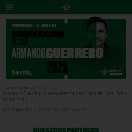
REAL BETIS BALONCESTO
Hace 3 años
Armando Guerrero, nuevo director deportivo del Real Betis
Baloncesto
Estará ligado al Club las próximas dos temporadas
NUESTROS PARTNERS