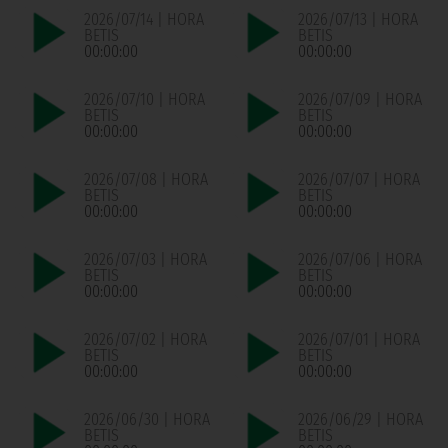
2026/07/14 | HORA
2026/07/13 | HORA
BETIS
BETIS
00:00:00
00:00:00
2026/07/10 | HORA
2026/07/09 | HORA
BETIS
BETIS
00:00:00
00:00:00
2026/07/08 | HORA
2026/07/07 | HORA
BETIS
BETIS
00:00:00
00:00:00
2026/07/03 | HORA
2026/07/06 | HORA
BETIS
BETIS
00:00:00
00:00:00
2026/07/02 | HORA
2026/07/01 | HORA
BETIS
BETIS
00:00:00
00:00:00
2026/06/30 | HORA
2026/06/29 | HORA
BETIS
BETIS