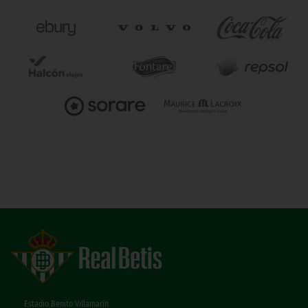
Estadio Benito Villamarín