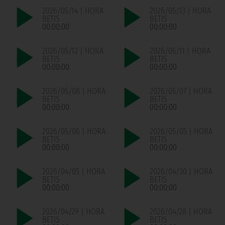
2026/05/14 | HORA
2026/05/13 | HORA
BETIS
BETIS
00:00:00
00:00:00
2026/05/12 | HORA
2026/05/11 | HORA
BETIS
BETIS
00:00:00
00:00:00
2026/05/08 | HORA
2026/05/07 | HORA
BETIS
BETIS
00:00:00
00:00:00
2026/05/06 | HORA
2026/05/05 | HORA
BETIS
BETIS
00:00:00
00:00:00
2026/04/05 | HORA
2026/04/30 | HORA
BETIS
BETIS
00:00:00
00:00:00
2026/04/29 | HORA
2026/04/28 | HORA
BETIS
BETIS