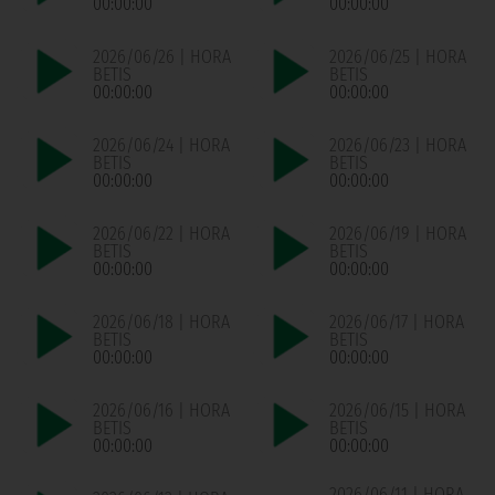
00:00:00
00:00:00
2026/06/26 | HORA
2026/06/25 | HORA
BETIS
BETIS
00:00:00
00:00:00
2026/06/24 | HORA
2026/06/23 | HORA
BETIS
BETIS
00:00:00
00:00:00
2026/06/22 | HORA
2026/06/19 | HORA
BETIS
BETIS
00:00:00
00:00:00
2026/06/18 | HORA
2026/06/17 | HORA
BETIS
BETIS
00:00:00
00:00:00
2026/06/16 | HORA
2026/06/15 | HORA
BETIS
BETIS
00:00:00
00:00:00
2026/06/11 | HORA