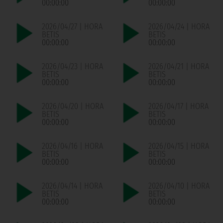
00:00:00
00:00:00
2026/04/27 | HORA
2026/04/24 | HORA
BETIS
BETIS
00:00:00
00:00:00
2026/04/23 | HORA
2026/04/21 | HORA
BETIS
BETIS
00:00:00
00:00:00
2026/04/20 | HORA
2026/04/17 | HORA
BETIS
BETIS
00:00:00
00:00:00
2026/04/16 | HORA
2026/04/15 | HORA
BETIS
BETIS
00:00:00
00:00:00
2026/04/14 | HORA
2026/04/10 | HORA
BETIS
BETIS
00:00:00
00:00:00