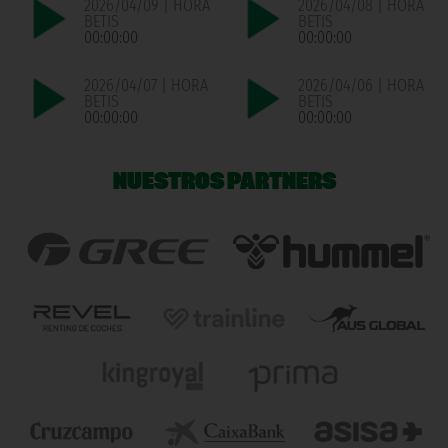
2026/04/09 | HORA
2026/04/08 | HORA
BETIS
BETIS
00:00:00
00:00:00
2026/04/07 | HORA
2026/04/06 | HORA
BETIS
BETIS
00:00:00
00:00:00
NUESTROS PARTNERS