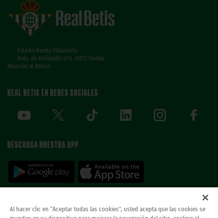
Estadio Benito Villamarín
Avda. de Heliópolis s/n, 41012 Sevilla
Atención al Bético
REAL BETIS EN REDES SOCIALES
DESCARGA NUESTRA APP
Al hacer clic en “Aceptar todas las cookies”, usted acepta que las cookies se