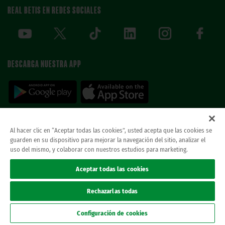
REAL BETIS EN REDES SOCIALES
DESCARGA NUESTRA APP
Al hacer clic en “Aceptar todas las cookies”, usted acepta que las cookies se
guarden en su dispositivo para mejorar la navegación del sitio, analizar el
© REAL BETIS BALOMPIE.
esta página web es la única oficial del real betis balompie.
uso del mismo, y colaborar con nuestros estudios para marketing.
todos los derechos reservados.
Avisos legales
Aceptar todas las cookies
Política de privacidad
Cookies
Rechazarlas todas
Accesibilidad
Canal ético
Configuración de cookies