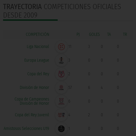
TRAYECTORIA
COMPETICIONES OFICIALES
DESDE 2009
COMPETICIÓN
GOLES
Liga Nacional
11
3
0
0
Europa League
3
0
0
0
Copa del Rey
2
0
0
0
División de Honor
57
6
4
0
Copa de Campeones
6
0
0
0
División de Honor
Copa del Rey Juvenil
4
2
0
0
Amistosos Selecciones U19
1
0
0
0