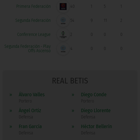
Primera Federación
40
1
5
1
Segunda Federación
54
9
11
2
Conference League
2
0
0
0
Segunda Federación - Play
4
0
0
0
Offs Ascenso
REAL BETIS
»
Álvaro Valles
»
Diego Conde
Portero
Portero
»
Ángel Ortiz
»
Diego Llorente
Defensa
Defensa
»
Fran García
»
Héctor Bellerín
Defensa
Defensa