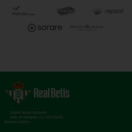
Estadio Benito Villamarín
Avda. de Heliópolis s/n, 41012 Sevilla
Atención al Bético