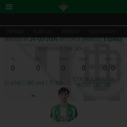
GINÉS SORROCHE PIÑERO
PORTADA
PLANTILLA
PARTIDOS
CLASIFICACIÓN
Nacido el
24-03-2004
en Lorca (Murcia),
España
RENDIMIENTO TEMP. 2026/27
0
0
0
0
0/0
CENTROCAMPISTA
22 años
|
180 cms
|
75 Kgs
MEDIO CENTRO