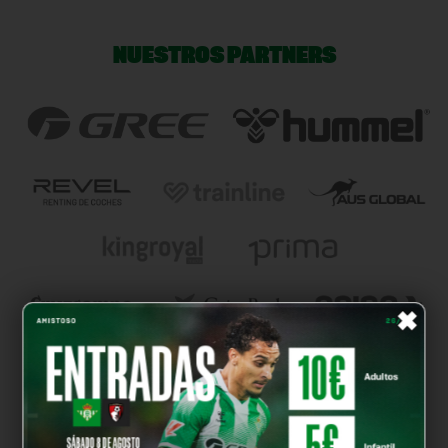
NUESTROS PARTNERS
×