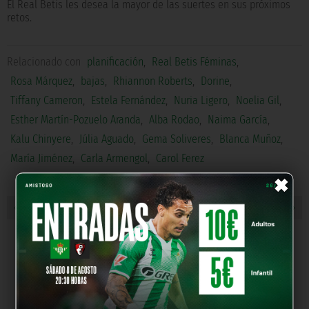
El Real Betis les desea la mayor de las suertes en sus próximos
retos.
Relacionado con
planificación
,
Real Betis Féminas
,
Rosa Márquez
,
bajas
,
Rhiannon Roberts
,
Dorine
,
Tiffany Cameron
,
Estela Fernández
,
Nuria Ligero
,
Noelia Gil
,
Esther Martín-Pozuelo Aranda
,
Alba Rodao
,
Naima García
,
Kalu Chinyere
,
Júlia Aguado
,
Gema Soliveres
,
Blanca Muñoz
,
María Jiménez
,
Carla Armengol
,
Carol Ferez
×
« NOTICIA ANTERIOR
NOTICIA SIGUIENTE »
NUESTROS PARTNERS