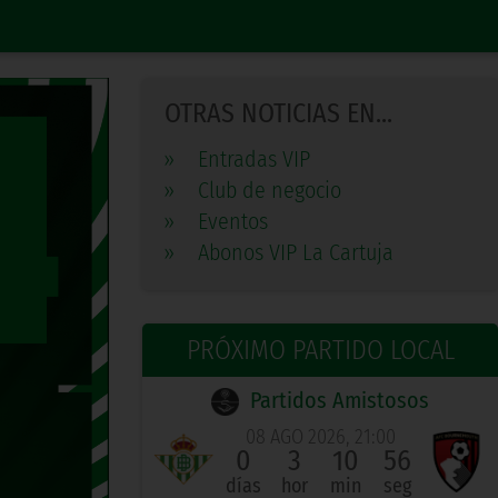
OTRAS NOTICIAS EN...
»
Entradas VIP
»
Club de negocio
»
Eventos
»
Abonos VIP La Cartuja
PRÓXIMO PARTIDO LOCAL
Partidos Amistosos
08 AGO 2026, 21:00
0
3
10
56
días
hor
min
seg