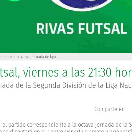
diente a la octava jornada de liga.
tsal, viernes a las 21:30 ho
nada de la Segunda División de la Liga Nac
Comparte en
 en el partido correspondiente a la octava jornada de la
o se disputará en el Centro Deportivo Amate y arrancará 