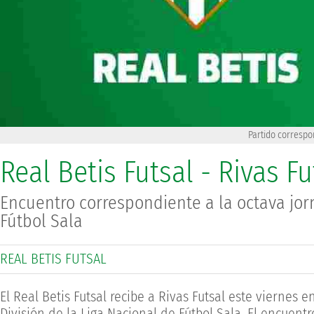
Partido correspon
Real Betis Futsal - Rivas Fu
Encuentro correspondiente a la octava jor
Fútbol Sala
REAL BETIS FUTSAL
El Real Betis Futsal recibe a Rivas Futsal este viernes
División de la Liga Nacional de Fútbol Sala. El encuentr