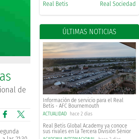
Real Betis
Real Sociedad
ÚLTIMAS NOTICIAS
ras
ional de
Información de servicio para el Real
Betis - AFC Bournemouth
ACTUALIDAD
hace 2 días
Real Betis Global Academy ya conoce
 Segunda
sus rivales en la Tercera División Sénior
a las 21:30