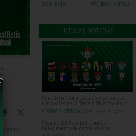
Real Betis
AFC Bournemouth
ÚLTIMAS NOTICIAS
e
×
Real Betis Global Academy ya conoce
sus rivales en la Tercera División Sénior
ACADEMIA INTERNACIONAL
hace 18 horas
Pésame del Real Betis por el
fallecimiento de Andrés Molina
 próximos