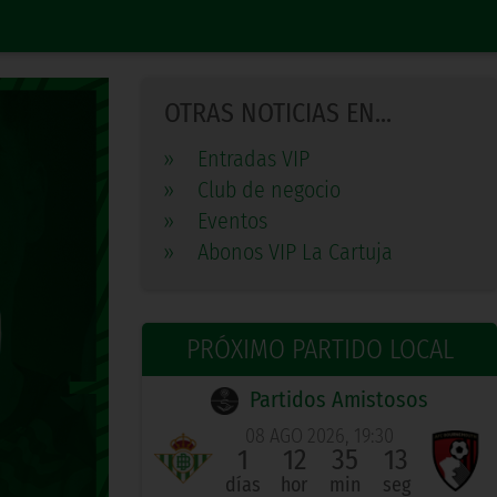
OTRAS NOTICIAS EN...
»
Entradas VIP
»
Club de negocio
»
Eventos
»
Abonos VIP La Cartuja
PRÓXIMO PARTIDO LOCAL
Partidos Amistosos
08 AGO 2026, 19:30
1
12
35
13
días
hor
min
seg