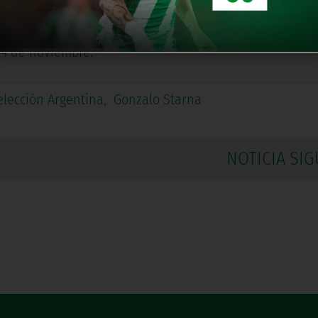
 que consiste en una serie de entrenamientos y un torn
24 de noviembre.
elección Argentina
,
Gonzalo Starna
NOTICIA SIG