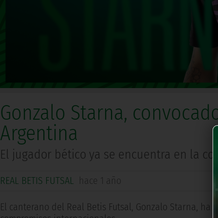
Gonzalo Starna, convocado
Argentina
El jugador bético ya se encuentra en la co
REAL BETIS FUTSAL
hace 1 año
El canterano del Real Betis Futsal, Gonzalo Starna, ha 