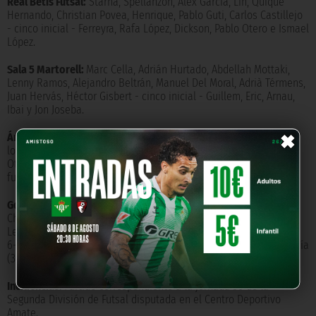
Real Betis Futsal:
Starna, Spellanzon, Alex García, Lin, Quique
Hernando, Christian Povea, Henrique, Pablo Guti, Carlos Castillejo
- cinco inicial - Ferreyra, Rafa López, Dickson, Pablo Otero e Ismael
López.
Sala 5 Martorell:
Marc Cella, Adrián Hurtado, Abdellah Mottaki,
Lenny Ramos, Alejandro Beltrán, Manuel Del Moral, Adrià Térmens,
Juan Hervás, Héctor Gisbert - cinco inicial - Guillem, Eric, Arnau,
Ibai y Jon Joseba.
×
Árbitro:
Kepa España y Xabier Huarte. Amonestaron por parte de
los locales a Christian Povea (22'), Gonzalo Starna (29') y Pablo
Otero (32') e Ismael López (37'). Por parte del conjunto visitante
fueron amonestados Ibai Espinosa (17') y Juan Hervás (33')
Goles:
0-1 Manuel Del Moral (3'), 0-2 Ibai Espinosa (6'), 1-2
Christian Povea (7'), 2-2 Pablo Otero (8'), 3-2 Pablo Otero (14'), 3-3
Lenny Ramos (16'), 4-3 Christian Povea (17'), 5-3 Pablo Otero (22'),
6-3 Pablo Otero (23'), 7-3 Christian Povea (36'), 8-3 Alejandro García
(38'), 8-4 Lenny Ramos (39').
Incidencias:
Partido correspondiente a la jornada 30 de la
Segunda División de Futsal disputada en el Centro Deportivo
Amate.