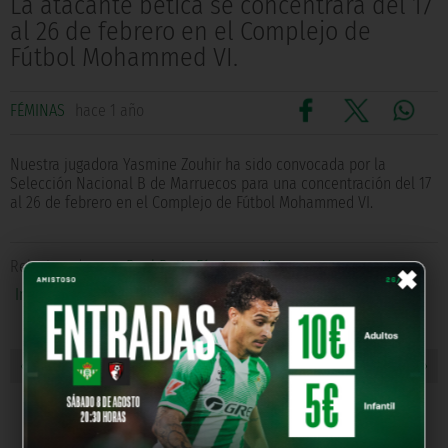
La atacante bética se concentrará del 17
al 26 de febrero en el Complejo de
Fútbol Mohammed VI.
FÉMINAS
hace 1 año
Nuestra jugadora Yasmine Zouhir ha sido convocada por la
Selección Nacional B de Marruecos para una concentración del 17
al 26 de febrero en el Complejo de Fútbol Mohammed VI.
×
Relacionado con
Real Betis Féminas
,
Marruecos
,
Internacionales
,
Yasmine Zouhir
« NOTICIA ANTERIOR
NOTICIA SIGUIENTE »