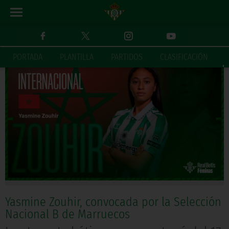
FEMINAS
INICIO
PORTADA
PLANTILLA
PARTIDOS
CLASIFICACIÓN
Yasmine Zouhir, convocada por la Selección
Nacional B de Marruecos