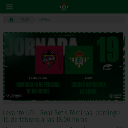
FEMINAS
INICIO
Levante UD - Real Betis Féminas, domingo
16 de febrero a las 18:00 horas