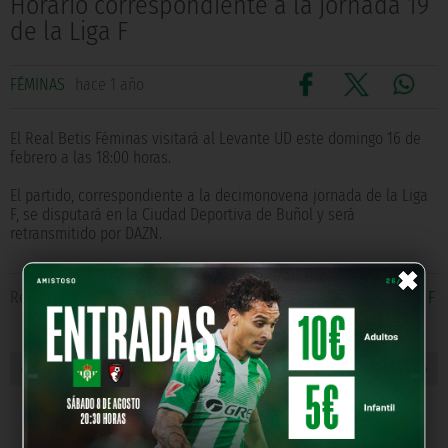
Horario correspondiente a la jornada 19
de la Liga F
FÉMINAS
hace 1 año
El Real Betis Féminas visitará al Levante UD este domingo 16 de
febrero a las 18:00 horas.
El partido, correspondiente a la decimonovena jornada de la Liga
F, se disputará en la Ciudad Deportiva de Buñol y será
retransmitido por DAZN.
×
Relacionado con
levante ud
,
Real Betis Féminas
,
horario
,
Liga F
« NOTICIA ANTERIOR
NOTICIA SIGUIENTE »