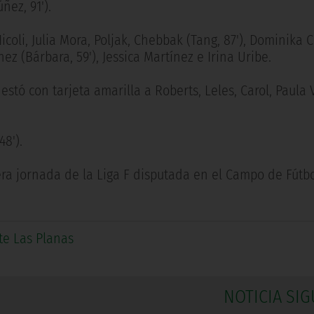
ñez, 91').
coli, Julia Mora, Poljak, Chebbak (Tang, 87'), Dominika 
nez (Bárbara, 59'), Jessica Martínez e Irina Uribe.
ó con tarjeta amarilla a Roberts, Leles, Carol, Paula 
8').
ra jornada de la Liga F disputada en el Campo de Fútbo
te Las Planas
NOTICIA SIG