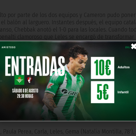
lto por parte de los dos equipos y Cameron pudo poner
el balón al larguero. Instantes después, el equipo cat
canso, Chebbak anotó el 1-0 para las locales. Cuando to
n penalti clamoroso que Leles se encargó de transformar
evo enchufado al partido y de nuevo Carol, que hizo un
 para que definiera por encima de la portera rival. A pa
 Joseba Aguirre, y Carla, que fue un puñal en la banda 
ieron materializar. En los últimos diez minutos del en
is Féminas el equipo que pudo ampliar su ventaja tras 
Natalia Montilla.
portantísimos para seguir en la lucha por su objetivo li
, Paula Perea, Carla, Leles, Gema (Natalia Montilla, 78'),