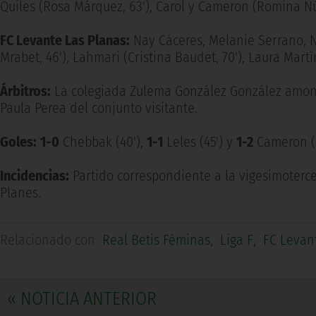
Quiles (Rosa Márquez, 63'), Carol y Cameron (Romina Nú
FC Levante Las Planas:
Nay Cáceres, Melanie Serrano, Ni
Mrabet, 46'), Lahmari (Cristina Baudet, 70'), Laura Martí
Árbitros:
La colegiada Zulema González González amonest
Paula Perea del conjunto visitante.
Goles:
1-0
Chebbak (40'),
1-1
Leles (45') y
1-2
Cameron (4
Incidencias:
Partido correspondiente a la vigesimoterce
Planes.
Relacionado con
Real Betis Féminas
,
Liga F
,
FC Levan
« NOTICIA ANTERIOR