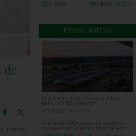
Real Betis
AFC Bournemouth
ÚLTIMAS NOTICIAS
s de
Información de servicio para el Real
Betis - AFC Bournemouth
ACTUALIDAD
hace 1 hora
Real Betis Global Academy ya conoce
sus rivales en la Tercera División Sénior
 y firmando