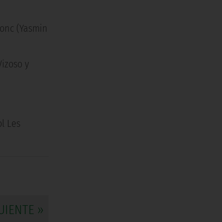
Conc (Yasmin
Vizoso y
l Les
UIENTE »