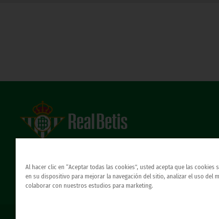
Estadio Benito Villamarín
Avda. de Heliópolis s/n, 41012 Sevilla
Atención al Bético
Al hacer clic en “Aceptar todas las cookies”, usted acepta que las cookies
en su dispositivo para mejorar la navegación del sitio, analizar el uso del 
colaborar con nuestros estudios para marketing.