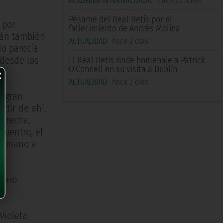
ACADEMIA INTERNACIONAL
hace 23 horas
Pésame del Real Betis por el
 por
fallecimiento de Andrés Molina
alán también
ACTUALIDAD
hace 2 días
do parecía
 desde los
El Real Betis rinde homenaje a Patrick
×
O'Connell en su visita a Dublín
ACTUALIDAD
hace 2 días
a gran
rtir de ahí,
derecha,
cuentro, el
un mano a
guero
 Violeta