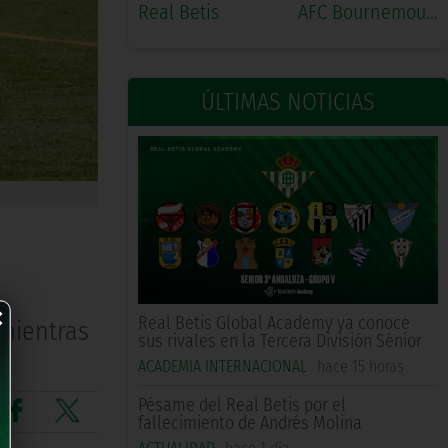
Real Betis
AFC Bournemouth
ÚLTIMAS NOTICIAS
×
Real Betis Global Academy ya conoce
 mientras
sus rivales en la Tercera División Sénior
ACADEMIA INTERNACIONAL
hace 15 horas
Pésame del Real Betis por el
fallecimiento de Andrés Molina