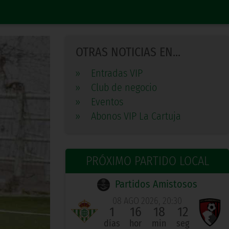
OTRAS NOTICIAS EN...
»
Entradas VIP
»
Club de negocio
»
Eventos
»
Abonos VIP La Cartuja
PRÓXIMO PARTIDO LOCAL
Partidos Amistosos
08 AGO 2026, 20:30
1
16
18
11
días
hor
min
seg