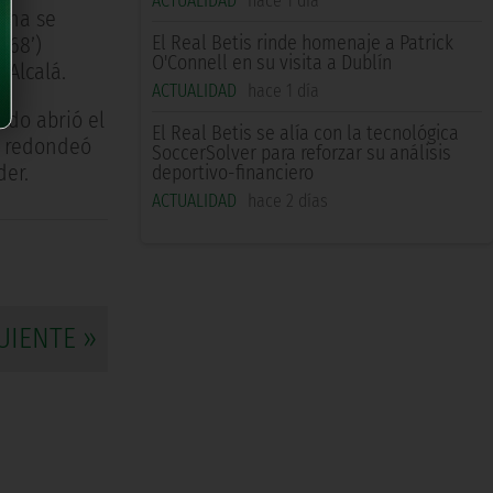
ACTUALIDAD
hace 1 día
mana se
El Real Betis rinde homenaje a Patrick
(68’)
O'Connell en su visita a Dublín
 Alcalá.
ACTUALIDAD
hace 1 día
ado abrió el
El Real Betis se alía con la tecnológica
a redondeó
SoccerSolver para reforzar su análisis
der.
deportivo-financiero
ACTUALIDAD
hace 2 días
UIENTE »