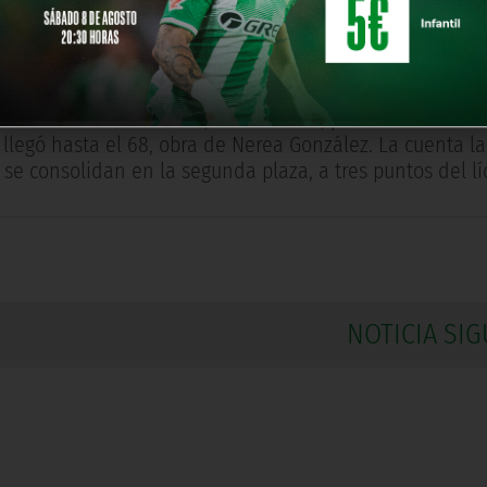
ne su camino triunfal por la categoría. Este fin de se
 Sonia Garrido (17’), Nerea Poleo (26’) y Laura Delgado 
entaja en tres puntos al segundo clasificado, el Ciudad
ó al tercer clasificado, el Azahar CF, por 3-0. Rocío Sal
llegó hasta el 68, obra de Nerea González. La cuenta l
 se consolidan en la segunda plaza, a tres puntos del lí
NOTICIA SIG