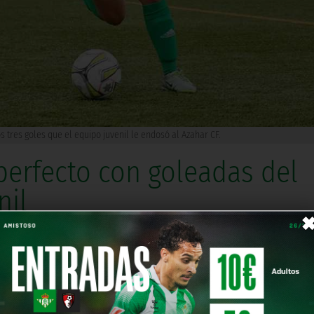
os tres goles que el equipo juvenil le endosó al Azahar CF.
erfecto con goleadas del
nil
D Híspalis en Hytasa por un contundete 0-3,
Deportiva al Azahar CF por 3-0
Comparte en