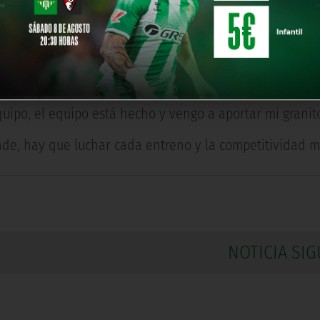
 me hablaron del proyecto y no me lo pensé dos veces 
 y hay buenos compañeros, ellos han tenido mucho acier
seguir trabajando".
uipo, el equipo está hecho y vengo a aportar mi granit
nde, hay que luchar cada entreno y la competitividad m
NOTICIA SIG