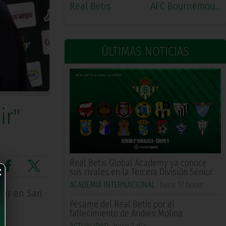
Real Betis
AFC Bournemouth
ÚLTIMAS NOTICIAS
ir"
×
Real Betis Global Academy ya conoce
sus rivales en la Tercera División Sénior
ACADEMIA INTERNACIONAL
hace 17 horas
izar en San
Pésame del Real Betis por el
fallecimiento de Andrés Molina