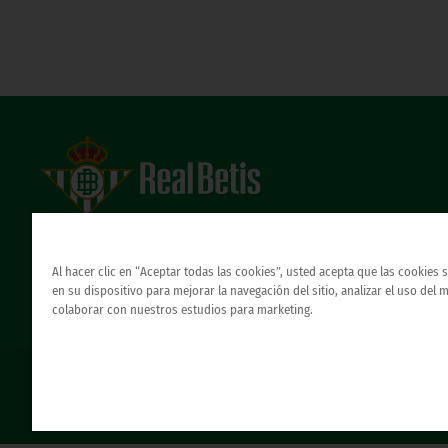
Estadio Benito Villamarín
Avda. de Heliópolis s/n, 41012 Sevilla
Atención al Bético
Al hacer clic en “Aceptar todas las cookies”, usted acepta que las cookies
en su dispositivo para mejorar la navegación del sitio, analizar el uso del 
colaborar con nuestros estudios para marketing.
© REAL BETIS BALOMPIE.
esta página web es la única oficial del real betis balompie