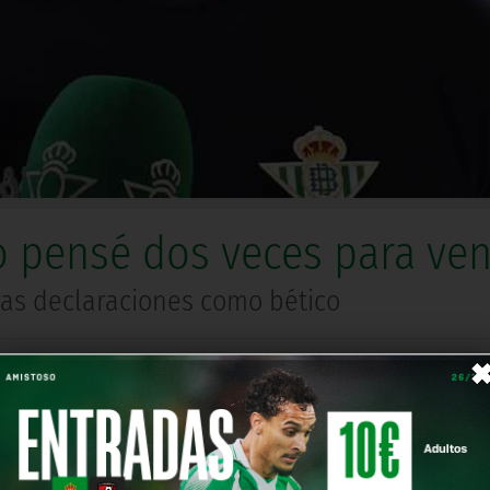
pensé dos veces para ven
ras declaraciones como bético
Comparte en
Samb, atendía a los medios oficiales del club tras aterr