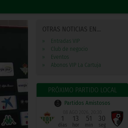
OTRAS NOTICIAS EN...
»
Entradas VIP
»
Club de negocio
»
Eventos
»
Abonos VIP La Cartuja
PRÓXIMO PARTIDO LOCAL
Partidos Amistosos
08 AGO 2026, 20:30
1
13
51
30
días
hor
min
seg