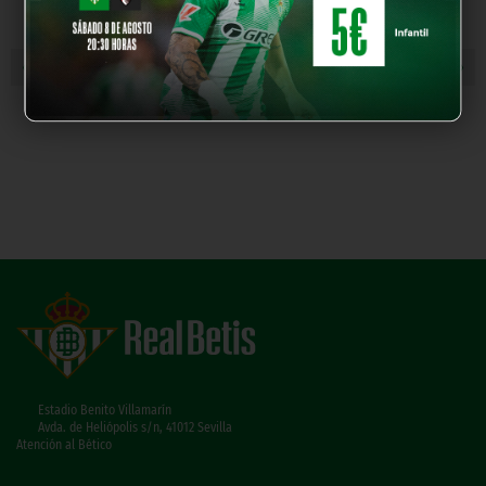
« NOTICIA ANTERIOR
NOTICIA SIGUIENTE »
Estadio Benito Villamarín
Avda. de Heliópolis s/n, 41012 Sevilla
Atención al Bético