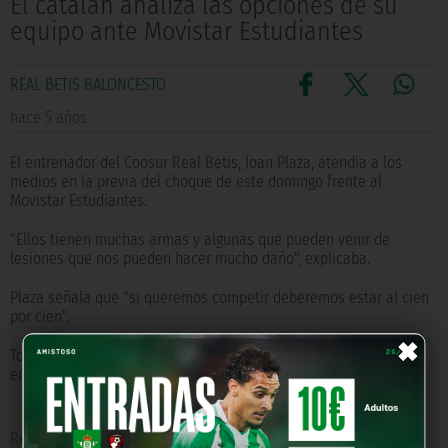
El catalán analiza las opciones de su
equipo ante Movistar Estudiantes
REAL BETIS BALONCESTO
hace 5 años
El entrenador del Coosur Real Betis, Joan Plaza, atendía a los
medios en la previa del choque de este domingo frente al
Movistar Estudiantes.
"Ellos tienen muchas armas y algunas que pueden venir de
lesiones que nos pueden hacer mucho daño", explicaba.
Plaza señala que "si queremos competir deberemos estar al cien
por cien".
×
Todas las palabras del técnico verdiblanco las puedes encontrar
en el vídeo que acompaña a la noticia.
Relacionado con
coosur real betis