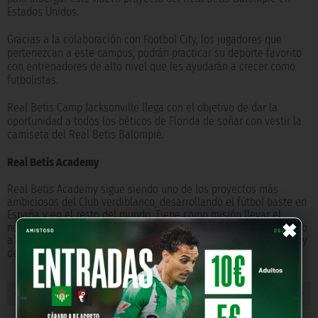
Estados Unidos.
Gracias a la colaboración con Footbol City, los jugadores que
pertenezcan a este campus, podrán practicar su deporte favorito
con entrenadores de alto nivel que les ayudarán a crecer como
futbolistas.
Real Betis Camp Jacksonville llega con el objetivo de dar la
oportunidad a todos los béticos de Florida de soñar con vestir la
camiseta del Real Betis Balompié.
Real Betis Academy
Real Betis Academy sigue siendo uno de los proyectos más
ambiciosos del Club verdiblanco, desarrollando el fútbol baste en
×
España y en el resto del mundo. Tiene como misión llevar el
nombre del Real Betis Balompié internacionalmente, permitiendo
a alrededor de 3.000 futbolistas, de tener una experiencia única y
de gran nivel, aprendiendo los valores de la entidad.
« NOTICIA ANTERIOR
NOTICIA SIGUIENTE »