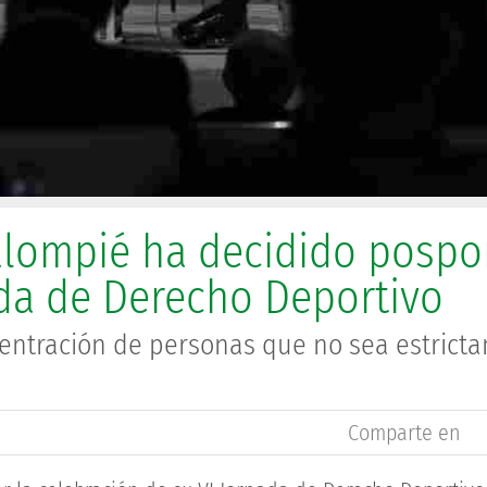
alompié ha decidido pospo
ada de Derecho Deportivo
centración de personas que no sea estrict
Comparte en