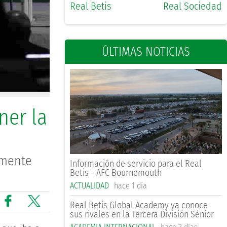
Real Betis
Real Sociedad
ÚLTIMAS NOTICIAS
ner la
amente
Información de servicio para el Real
Betis - AFC Bournemouth
ACTUALIDAD
hace 1 día
Real Betis Global Academy ya conoce
sus rivales en la Tercera División Sénior