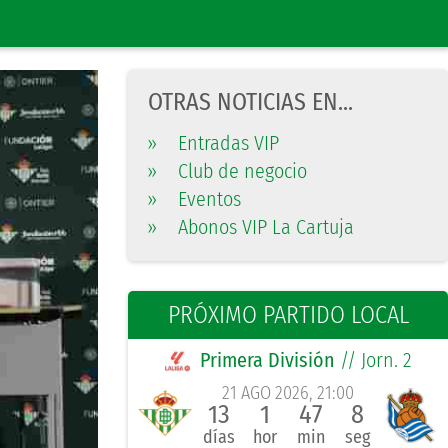
OTRAS NOTICIAS EN...
»
Entradas VIP
»
Club de negocio
»
Eventos
»
Abonos VIP La Cartuja
PRÓXIMO PARTIDO LOCAL
Primera División
// Jorn. 2
21 AGO 2026, 21:00
13
1
47
7
días
hor
min
seg