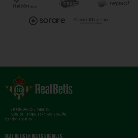
Estadio Benito Villamarín
Avda. de Heliópolis s/n, 41012 Sevilla
Atención al Bético
REAL BETIS EN REDES SOCIALES