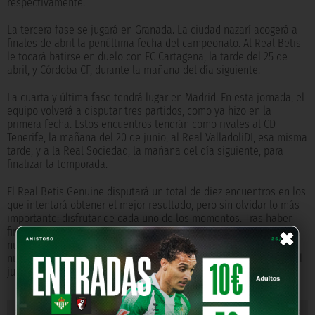
respectivamente.
La tercera fase se jugará en Granada. La ciudad nazarí acogerá a
finales de abril la penúltima fecha del campeonato. Al Real Betis
le tocará batirse en duelo con FC Cartagena, la tarde del 25 de
abril, y Córdoba CF, durante la mañana del día siguiente.
La cuarta y última fase tendrá lugar en Madrid. En esta jornada, el
equipo volverá a disputar tres partidos, como ya hizo en la
primera fecha. Estos encuentros tendrán como rivales al CD
Tenerife, la mañana del 20 de junio, al Real ValladoliDI, esa misma
tarde, y a la Real Sociedad, la mañana del día siguiente, para
finalizar la temporada.
El Real Betis Genuine disputará un total de diez encuentros en los
que intentará obtener el mejor resultado, pero sin olvidar lo más
importante: disfrutar de cada uno de los momentos. Tras haber
×
firmado la mejor temporada deportiva desde su nacimiento, esta
nueva campaña se presenta apasionante, y sin lugar a duda,
nuestros jugadores volverán a llevar por bandera valores como el
juego limpio, el compañerismo y la deportividad.
« NOTICIA ANTERIOR
NOTICIA SIGUIENTE »