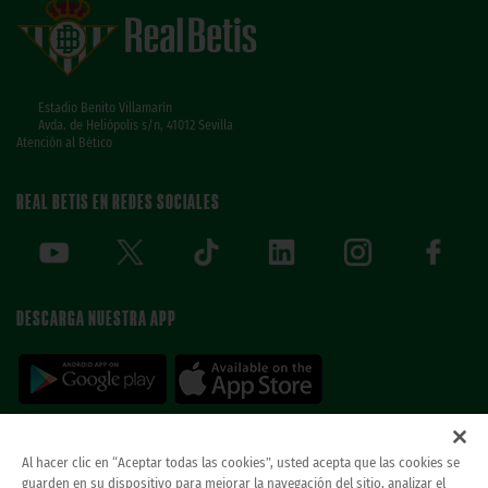
Estadio Benito Villamarín
Avda. de Heliópolis s/n, 41012 Sevilla
Atención al Bético
REAL BETIS EN REDES SOCIALES
DESCARGA NUESTRA APP
Al hacer clic en “Aceptar todas las cookies”, usted acepta que las cookies se
guarden en su dispositivo para mejorar la navegación del sitio, analizar el