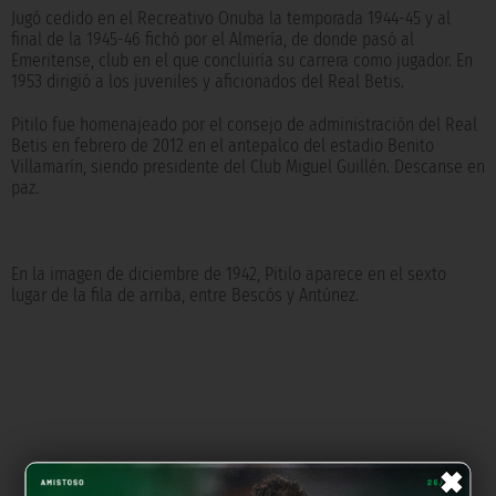
Jugó cedido en el Recreativo Onuba la temporada 1944-45 y al
final de la 1945-46 fichó por el Almería, de donde pasó al
Emeritense, club en el que concluiría su carrera como jugador. En
1953 dirigió a los juveniles y aficionados del Real Betis.
Pitilo fue homenajeado por el consejo de administración del Real
Betis en febrero de 2012 en el antepalco del estadio Benito
Villamarín, siendo presidente del Club Miguel Guillén. Descanse en
paz.
En la imagen de diciembre de 1942, Pitilo aparece en el sexto
lugar de la fila de arriba, entre Bescós y Antúnez.
×