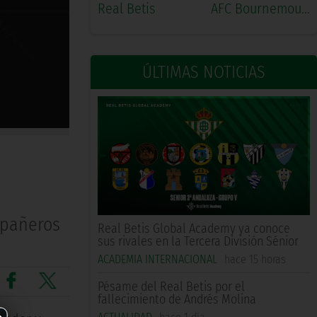
Real Betis
AFC Bournemouth
ÚLTIMAS NOTICIAS
mpañeros
Real Betis Global Academy ya conoce
sus rivales en la Tercera División Sénior
ACADEMIA INTERNACIONAL
hace 15 horas
Pésame del Real Betis por el
fallecimiento de Andrés Molina