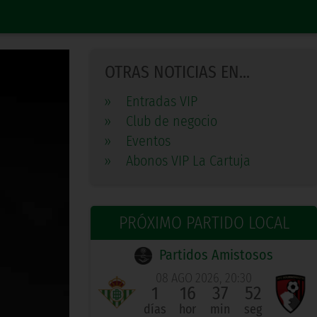
OTRAS NOTICIAS EN...
»
Entradas VIP
»
Club de negocio
»
Eventos
»
Abonos VIP La Cartuja
PRÓXIMO PARTIDO LOCAL
Partidos Amistosos
08 AGO 2026, 20:30
1
16
37
51
días
hor
min
seg