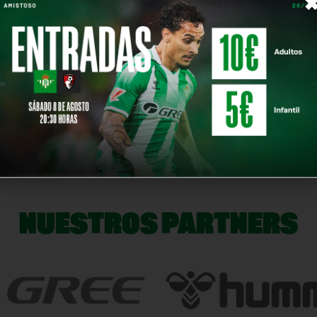
damente la dolorosa pérdida de David García Sierra, ju
.
es, amigos, así como a sus compañeros de equipo y cuerp
NOTICIA SIG
NUESTROS PARTNERS